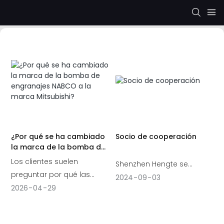
¿Por qué se ha cambiado
Socio de cooperación
la marca de la bomba de
engranajes NABCO a la
Los clientes suelen
Shenzhen Hengte se
marca Mitsubishi?
preguntar por qué las
compromete a brindar a
2024
09
03
bombas de engranajes
2026
04
29
los clientes soluciones
NABCO han sido
hidráulicas confiables
sustituidas por bombas