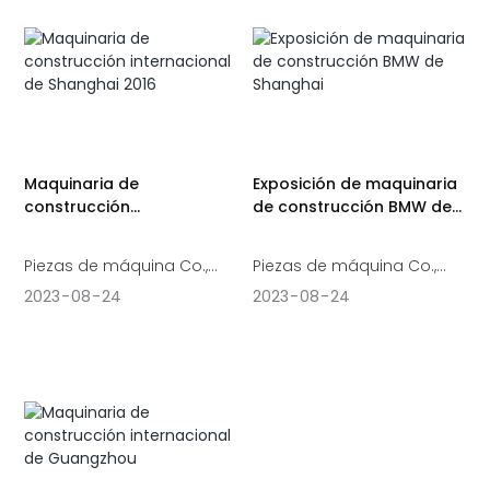
de la marca Mitsubishi.
Maquinaria de
Exposición de maquinaria
construcción
de construcción BMW de
internacional de Shanghai
Shanghai
2016
Piezas de máquina Co.,
Piezas de máquina Co.,
Ltd. de Shenzhen Hengte.
Ltd. de Shenzhen Hengte
2023
08
24
2023
08
24
Participó en agosto de
participó en bauma CHINA
2016 Maquinaria de
(Exposición de maquinaria
construcción internacional
de construcción BMW de
de Shanghai, maquinaria
Shanghai) en octubre de
de materiales de
2018, como extensión de la
construcción y ubicación:
mundialmente famosa