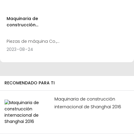
Nuevo Centro
exposición de maquinaria
Internacional de
de construcción Alemania
Exposiciones de Shanghai.
bauma en CHINA,
Maquinaria de
construcción
internacional de
Guangzhou
Piezas de máquina Co.,
Ltd. de Shenzhen Hengte
2023
08
24
apareció en la Exposición
Internacional de Piezas y
Maquinaria de
Construcción de
RECOMENDADO PARA TI
Guangzhou, China, del 18 al
20 de julio de 2015, que
Maquinaria de construcción
reunió a practicantes y
internacional de Shanghai 2016
profesionales de todo el
mundo en la industria de
maquinaria de