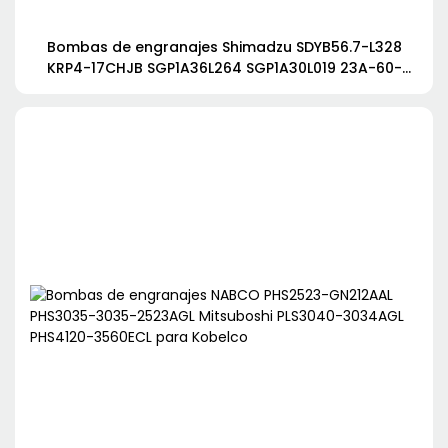
Bombas de engranajes Shimadzu SDYB56.7-L328
KRP4-17CHJB SGP1A36L264 SGP1A30L019 23A-60-
11203