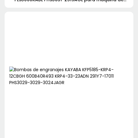
aceite lubricante 52•27R785 KRP4-27ABDDH