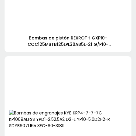
Bombas de pistón REXROTH GXP10-
COC125MBTB125LPL30AB5L-21 G/P10-
COC80WBTB800LPL15AB5L-21 GXP10-COC125OLPL30