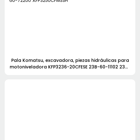
Pala Komatsu, excavadora, piezas hidráulicas para
motoniveladora KFP3236-20CFESE 23B-60-11102 234-
60-72200 :KFP3250CFMSSH