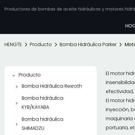
Productores de bombas de aceite hidráulicas y motores hidráu
HO
HENGTE
Producto
Bomba Hidráulica Parker
Moto
El motor hid
Producto
insensibilid
Bomba Hidráulica Rexroth
efectividad
Bomba de pistón
Bomba hidráulica
El motor hid
Rexroth
KYB/KAYABA
inyección, b
Bomba de paletas
Bomba de engranajes
maquinaria 
Bomba hidráulica
Rexroth
KYB/KAYABA
portuaria, et
SHIMADZU