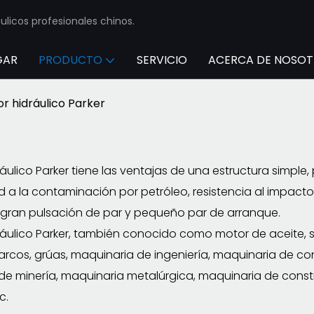
licos profesionales chinos.
GAR
PRODUCTO
SERVICIO
ACERCA DE NOSO
r hidráulico Parker
ráulico Parker tiene las ventajas de una estructura simpl
ad a la contaminación por petróleo, resistencia al impact
, gran pulsación de par y pequeño par de arranque.
ráulico Parker, también conocido como motor de aceite, 
arcos, grúas, maquinaria de ingeniería, maquinaria de c
de minería, maquinaria metalúrgica, maquinaria de constr
c.