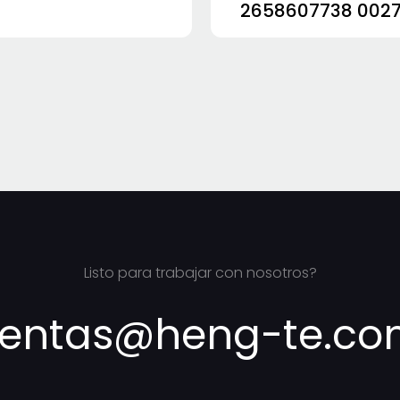
2658607738 002
3222333479 3217
BOMBA DE ENGRA
HIDRÁULICOS 322
Listo para trabajar con nosotros?
entas@heng-te.c