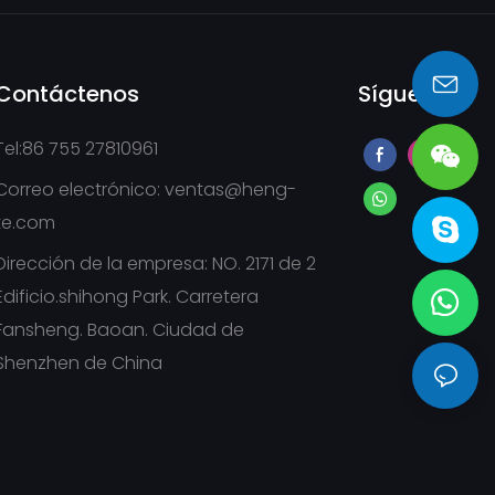
Contáctenos
Síguenos
sales@heng-te.com
Tel:86 755 27810961
Correo electrónico:
ventas@heng-
te.com
Dirección de la empresa: NO. 2171 de 2
Edificio.shihong Park. Carretera
Fansheng. Baoan. Ciudad de
Shenzhen de China