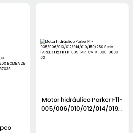
Motor hidráulico Parker F11-
005/006/010/012/014/019/1
50/250 Serie PARKER F12 F11
F11-005-MR-CV-K-000-
opco