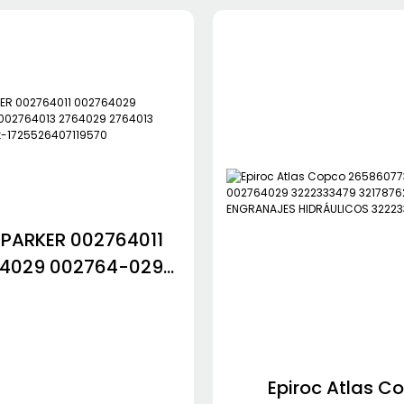
 PARKER 002764011
4029 002764-029
764013 2764029
13 para Sandvik-
25526407119570
Epiroc Atlas C