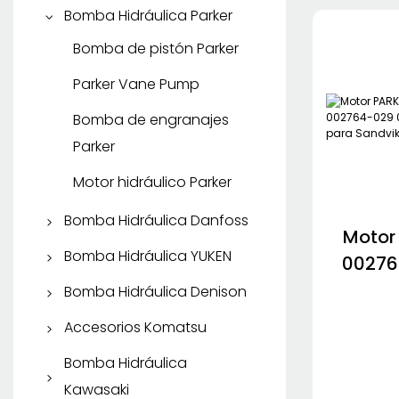
Bomba de engranajes
Bomba de pistón KYB
Bomba de engranajes
Bomba Hidráulica Parker
Rexroth
SHIMADZU
Motor de
Bomba de pistón Parker
Motor Hidráulico Rexroth
desplazamiento KYB
Parker Vane Pump
Bomba de engranajes
Parker
Motor hidráulico Parker
Bomba Hidráulica Danfoss
Motor
Bomba de pistón
Bomba Hidráulica YUKEN
00276
Danfoss
002
Bomba de pistón YUKEN
Bomba Hidráulica Denison
27640
Bomba de engranajes
Bomba de paletas
Bomba de pistón
Accesorios Komatsu
17
Danfoss
YUKEN
Denison
Repuestos Komatsu
Bomba Hidráulica
Bomba de paletas
Kawasaki