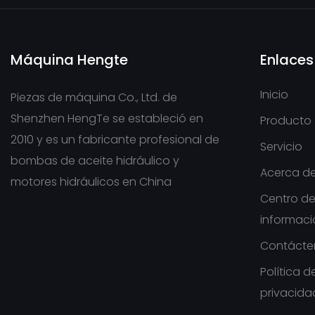
CASAPPA
Bomba de aceite EATON
Máquina Hengte
Enlaces
Bomba de aceite
Jungheinrich
Inicio
Piezas de máquina Co., Ltd. de
NABCO/MITSUBISHI
Shenzhen HengTe se estableció en
Producto
2010 y es un fabricante profesional de
Bomba de engranajes
Servicio
bombas de aceite hidráulico y
HYUNDAI
Acerca de
motores hidráulicos en China
VOLVO Hydraulic Pump
Centro d
informac
Contácte
Política d
privacida