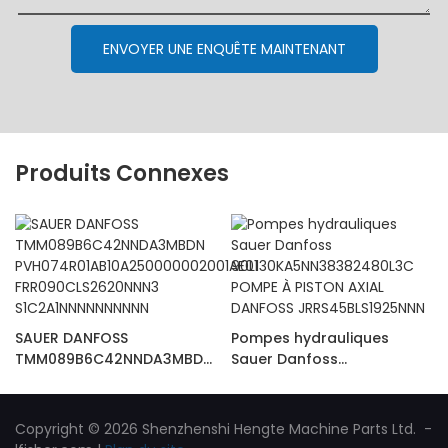
ENVOYER UNE ENQUÊTE MAINTENANT
Produits Connexes
SAUER DANFOSS
Pompes hydrauliques
TMM089B6C42NNDA3MBDN
Sauer Danfoss
PVH074R01AB10A25000000
90L130KA5NN38382480L3C
2001AE01
POMPE À PISTON AXIAL
FRR090CLS2620NNN3
DANFOSS
Copyright © 2026 Shenzhenshi Hengte Machine Parts Ltd. -
S1C2A1NNNNNNNNNN
JRRS45BLS1925NNN