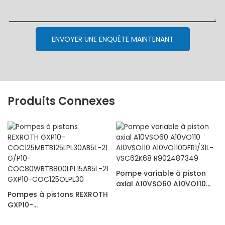
ENVOYER UNE ENQUÊTE MAINTENANT
Produits Connexes
Pompe variable à piston
axial A10VSO60 A10VO110
Pompes à pistons REXROTH
A10VSO110
GXP10-
A10VO110DFR1/31L-
COC125MBTB125LPL30AB5L-
VSC62K68 R902487349