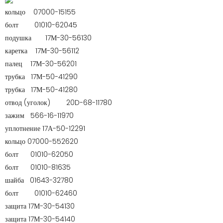
кольцо
07000-15155
болт
01010-62045
подушка
17М-30-56130
каретка
17М-30-56112
палец
17М-30-56201
трубка
17М-50-41290
трубка
17М-50-41280
отвод
(уголок)
20D-68-11780
зажим
566-16-11970
уплотнение
17А-50-12291
кольцо
07000-552620
болт
01010-62050
болт
01010-81635
шайба
01643-32780
болт
01010-62460
защита
17М-30-54130
защита
17М-30-54140