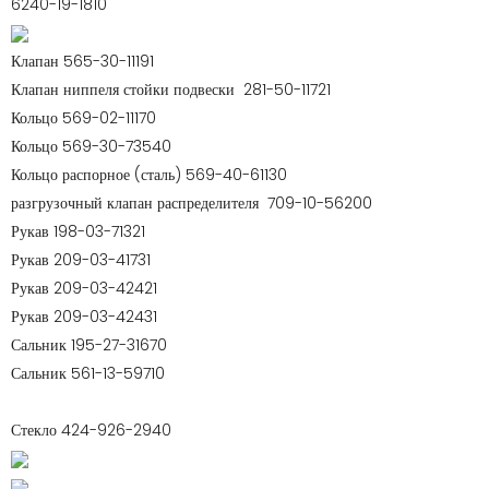
6240-19-1810
Клапан
565-30-11191
Клапан
ниппеля стойки подвески 281-50-11721
Кольцо
569-02-11170
Кольцо
569-30-73540
Кольцо
распорное (сталь) 569-40-61130
разгрузочный
клапан распределителя 709-10-56200
Рукав
198-03-71321
Рукав
209-03-41731
Рукав
209-03-42421
Рукав
209-03-42431
Сальник
195-27-31670
Сальник
561-13-59710
Стекло
424-926-2940