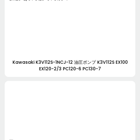
Kawasaki K3V112S-1NCJ-12 油圧ポンプ K3V112S EX100
EX120-2/3 PC120-6 PC130-7