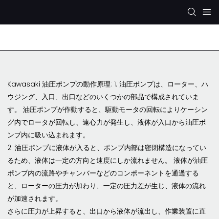
レックスロス油圧ポンプ
KYB/カヤバ 油圧ポンプ
Kawasaki 油圧ポンプの動作原理: 1. 油圧ポンプは、ローター、ハ
ウジング、入口、出口などのいくつかの部品で構成されていま
す。 油圧ポンプが作動すると、駆動モータの回転によりケーシン
グ内でロータが回転し、遠心力が発生し、液体が入口から油圧ポ
ンプ内に吸い込まれます。
2. 油圧ポンプに液体が入ると、ポンプ内部は密閉構造になってい
るため、液体は一定の方向と速度にしか流れません。 液体が油圧
ポンプ内の流路やチャンバーなどのコンポーネントを通過する
と、ローターの圧力が加わり、一定の圧力差が生じ、液体の流れ
が加速されます。
さらに圧力が上昇すると、出口から液体が流出し、作業装置に直