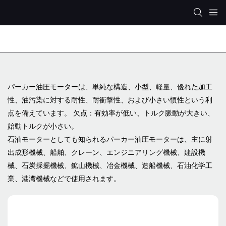
レックスロス油圧ポンプ
KYB/カヤバ 油圧ポンプ
パーカー油圧モーターは、単純な構造、小型、軽量、優れた加工
性、油汚染に対する耐性、耐衝撃性、および小さい慣性という利
点を備えています。 欠点：有効率が低い、トルク脈動が大きい、
始動トルクが小さい。
石油モーターとしても知られるパーカー油圧モーターは、主に射
出成形機械、船舶、クレーン、エンジニアリング機械、建設機
械、石炭採掘機械、鉱山機械、冶金機械、造船機械、石油化学工
業、港湾機械などで使用されます。