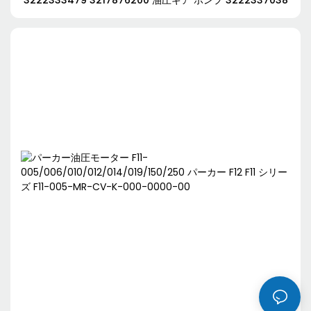
3222333479 3217876200 油圧ギア ポンプ 3222337038