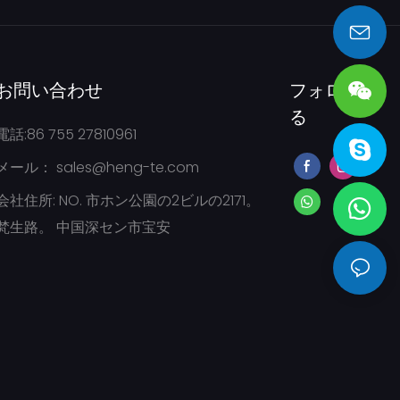
sales@heng-te.com
お問い合わせ
フォローす
る
電話:86 755 27810961
メール：
sales@heng-te.com
会社住所: NO. 市ホン公園の2ビルの2171。
梵生路。 中国深セン市宝安