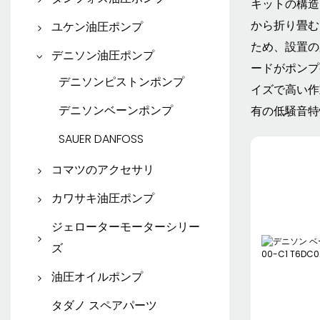
キットの構造
レックスロスギアポンプ
パーカーベーンポンプ
ダンフォス ピストン ポン
から折り畳む
ユケン油圧ポンプ
レックスロス油圧モーター
プ
ため、設置の
パーカー ギア ポンプ
ユケン ピストンポンプ
デニソン油圧ポンプ
ードがポンプ
ダンフォスギアポンプ
パーカー油圧モーター
ユケンベーンポンプ
デニソンピストンポンプ
イズで高い作
デニソンベーンポンプ
有の低騒音特
SAUER DANFOSS
コマツのアクセサリ
コマツのスペアパーツ
カワサキ油圧ポンプ
カワサキピストンポンプ
ジェローターモーターシリー
ズ
EATON ジェローターモー
油圧オイルポンプ
ター
ATOS ベーンポンプ
タダノ スペアパーツ