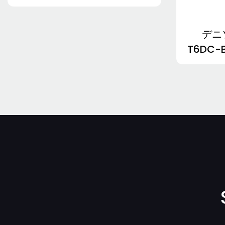
ダンフォス ジェローター
トキメックベーンポンプ
モーター
CATオイルポンプ
デニ
白いジェローターモーター
T6DC-B
ビッカースベーンポンプ
T6D
PERMCO ギアポンプ
169
CASAPPAオイルポンプ
イートンオイルポンプ
ユンハインリッヒオイルポ
ンプ
NABCO/MITSUBISHI
ヒュンダイギアポンプ
VOLVO Hydraulic Pump