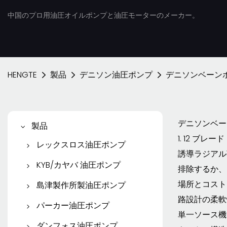
中国のプロ用油圧オイルポンプと油圧モーターのメーカー。
HENGTE
製品
デニソン油圧ポンプ
デニソンベーン
デニソンベー
製品
1. 12 
レックスロス油圧ポンプ
誘導ラジアル
レックスロス ピストン ポ
KYB/カヤバ 油圧ポンプ
排除するか、
ンプ
KYB/カヤバ ギアポンプ
場所とコスト
島津製作所製油圧ポンプ
レックスロス ベーン ポン
路設計の柔軟
KYBピストンポンプ
島津製ギアポンプ
パーカー油圧ポンプ
プ
単一ソース機
KYBトラベルモーター
パーカーピストンポンプ
ダンフォス油圧ポンプ