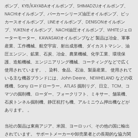
ポンプ、KYB/KAYABAオイルポンプ、SHIMADZUオイルポンプ、
NACHIオイルポンプ、パーカーシリーズ油圧オイルポンプ、ビッ
カースオイルポンプ、LINEオイルポンプ、DENISONオイルポン
プ、YUKENオイルポンプ、NACHI油圧オイルポンプ、WHITEジェロ
ーターモーター、KAWASAKIオイルポンプなど 製品は冶金、軍事
産業、工作機械、航空宇宙、射出成形機、ダイカストマシン、油
圧エンジン、鉱業、石炭、冶金、農業機械、化学工業、環境保
護、造船機械、エンジニアリング機械、コーティングなどで広く
使用されています。 、染料、食品、石油、製薬産業。 使用されて
いる主な機器ブランドには、John Deere、NEWHELAND などの収
穫機、Sany ロードローラー、ATLAS 掘削リグ、日立、TCM、コ
マツの掘削機、ローダー、フォークリフト、ミキサー、舗装機、
石炭トンネル掘削機、静圧杭打ち機、アルミニウム押出機などが
あります。 。
当社の製品は東南アジア、米国、ヨーロッパ、その他の国に輸出
されています。 サポートメーカーや卸売業者との長期的な協力関