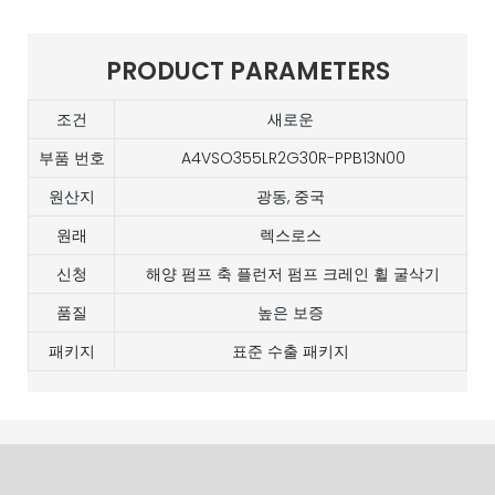
PRODUCT PARAMETERS
조건
새로운
부품 번호
A4VSO355LR2G30R-PPB13N00
원산지
광동, 중국
원래
렉스로스
신청
해양 펌프 축 플런저 펌프 크레인 휠 굴삭기
품질
높은 보증
패키지
표준 수출 패키지