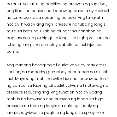
balbula Sa ilalim ng pagkilos ng presyon ng tagsibol,
ang itaas na conical na ibabaw ng balbula ay malapit
na tumutugma sa upuan ng balbula Ang tungkulin
nito ay ihiwalay ang high-pressure na tubo ng langis
mula sa itaas na lukab ng plunger sa panahon ng
pagsasara, na pumipigil sa langis sa high-pressure na
tubo ng langis na dumaloy pabalik sa fuel injection
pump.
Ang ibabang bahagi ng oil outlet valve ay may cross
section, na maaaring gumabay at dumaan sa diesel
fuel Mayroong maliit na cylindrical na ibabaw sa ilalim
ng conical surface ng oil outlet valve, na tinatawag na
pressure reducing ring Ang function nito ay upang
mabilis na bawasan ang presyon ng langis sa high-
pressure na tubo ng langis sa dulo ng supply ng
langis, pag-iwas sa pagtulo ng langis sa spray hole