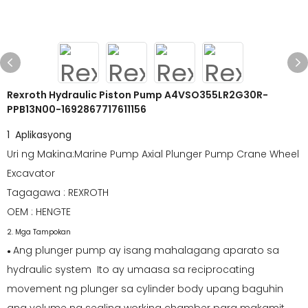
Rexroth Hydraulic Piston Pump A4VSO355LR2G30R-
PPB13N00-1692867717611156
1 Aplikasyong
Uri ng Makina:Marine Pump Axial Plunger Pump Crane Wheel
Excavator
Tagagawa : REXROTH
OEM : HENGTE
2. Mga Tampokan
Ang plunger pump ay isang mahalagang aparato sa
●
hydraulic system Ito ay umaasa sa reciprocating
movement ng plunger sa cylinder body upang baguhin