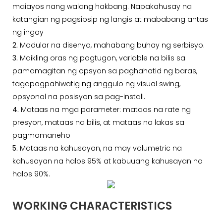
maiayos nang walang hakbang. Napakahusay na
katangian ng pagsipsip ng langis at mababang antas
ng ingay
2.
Modular na disenyo, mahabang buhay ng serbisyo.
3.
Maikling oras ng pagtugon, variable na bilis sa
pamamagitan ng opsyon sa paghahatid ng baras,
tagapagpahiwatig ng anggulo ng visual swing,
opsyonal na posisyon sa pag-install.
4.
Mataas na mga parameter: mataas na rate ng
presyon, mataas na bilis, at mataas na lakas sa
pagmamaneho
5.
Mataas na kahusayan, na may volumetric na
kahusayan na halos 95% at kabuuang kahusayan na
halos 90%.
WORKING CHARACTERISTICS