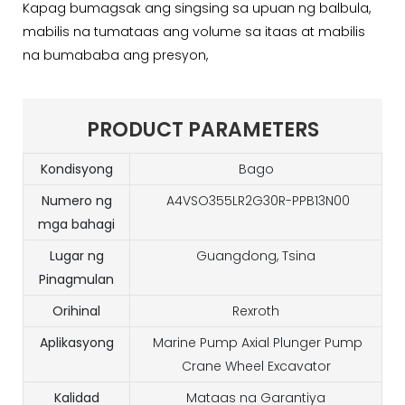
Kapag bumagsak ang singsing sa upuan ng balbula,
mabilis na tumataas ang volume sa itaas at mabilis
na bumababa ang presyon,
PRODUCT PARAMETERS
Kondisyong
Bago
Numero ng
A4VSO355LR2G30R-PPB13N00
mga bahagi
Lugar ng
Guangdong, Tsina
Pinagmulan
Orihinal
Rexroth
Aplikasyong
Marine Pump Axial Plunger Pump
Crane Wheel Excavator
Kalidad
Mataas na Garantiya