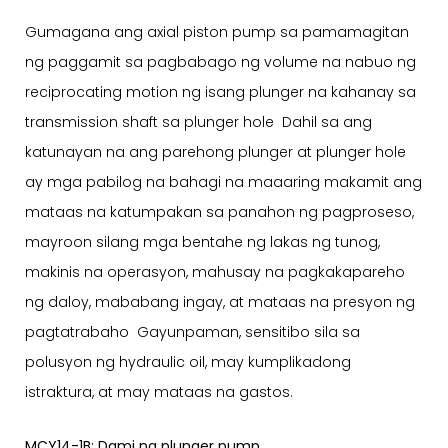
Gumagana ang axial piston pump sa pamamagitan
ng paggamit sa pagbabago ng volume na nabuo ng
reciprocating motion ng isang plunger na kahanay sa
transmission shaft sa plunger hole Dahil sa ang
katunayan na ang parehong plunger at plunger hole
ay mga pabilog na bahagi na maaaring makamit ang
mataas na katumpakan sa panahon ng pagproseso,
mayroon silang mga bentahe ng lakas ng tunog,
makinis na operasyon, mahusay na pagkakapareho
ng daloy, mababang ingay, at mataas na presyon ng
pagtatrabaho Gayunpaman, sensitibo sila sa
polusyon ng hydraulic oil, may kumplikadong
istraktura, at may mataas na gastos.
MCY14-1B: Dami ng plunger pump