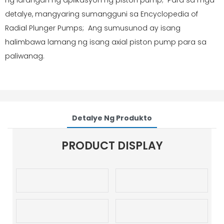
ng larangan ng aplikasyon ng piston pump; Para sa mga
detalye, mangyaring sumangguni sa Encyclopedia of
Radial Plunger Pumps; Ang sumusunod ay isang
halimbawa lamang ng isang axial piston pump para sa
paliwanag.
Detalye Ng Produkto
PRODUCT DISPLAY