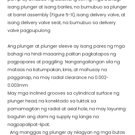
isang plunger at isang bariles, na bumubuo sa plunger
at barrel assembly (Figure 5-11), isang delivery valve, at
isang delivery valve seat, na bumubuo sa delivery
valve pagpupulong
Ang plunger at plunger sleeve ay isang pares ng mga
bahagi na hindi maaaring palitan pagkatapos ng
pagpapares at paggiling Nangangailangan sila ng
mataas na katumpakan, kinis, at mahusay na
pagganap, na may radial clearance na 0.002-
0.003mm
May mga inclined grooves sa cylindrical surface ng
plunger head, na konektado sa tuktok sa
pamamagitan ng radial at axial hole, na may layuning
baguhin ang dami ng supply ng langis na
nagpapalipat-lipat;
Ang manggas ng plunger ay nilagyan ng mga butas