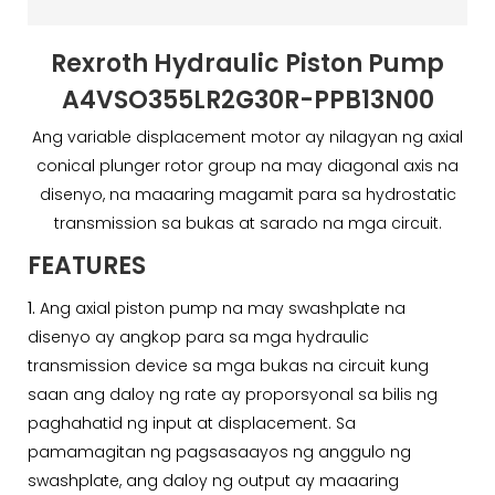
Rexroth Hydraulic Piston Pump
A4VSO355LR2G30R-PPB13N00
Ang variable displacement motor ay nilagyan ng axial
conical plunger rotor group na may diagonal axis na
disenyo, na maaaring magamit para sa hydrostatic
transmission sa bukas at sarado na mga circuit.
FEATURES
1.
Ang axial piston pump na may swashplate na
disenyo ay angkop para sa mga hydraulic
transmission device sa mga bukas na circuit kung
saan ang daloy ng rate ay proporsyonal sa bilis ng
paghahatid ng input at displacement. Sa
pamamagitan ng pagsasaayos ng anggulo ng
swashplate, ang daloy ng output ay maaaring