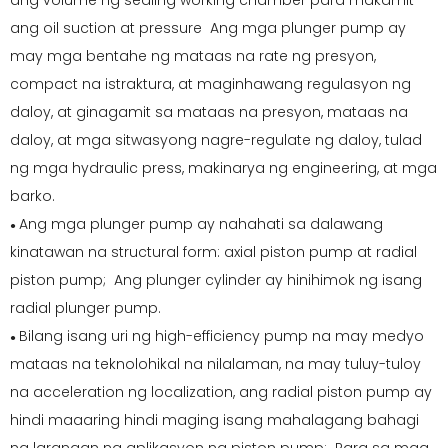
ang volume ng sealing working chamber para makamit
ang oil suction at pressure Ang mga plunger pump ay
may mga bentahe ng mataas na rate ng presyon,
compact na istraktura, at maginhawang regulasyon ng
daloy, at ginagamit sa mataas na presyon, mataas na
daloy, at mga sitwasyong nagre-regulate ng daloy, tulad
ng mga hydraulic press, makinarya ng engineering, at mga
barko.
Ang mga plunger pump ay nahahati sa dalawang
●
kinatawan na structural form: axial piston pump at radial
piston pump; Ang plunger cylinder ay hinihimok ng isang
radial plunger pump.
Bilang isang uri ng high-efficiency pump na may medyo
●
mataas na teknolohikal na nilalaman, na may tuluy-tuloy
na acceleration ng localization, ang radial piston pump ay
hindi maaaring hindi maging isang mahalagang bahagi