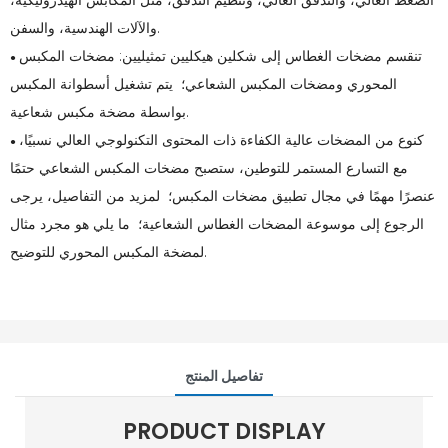
الضغط العالي، والتدفق العالي، وتنظيم التدفق، مثل المكابس الهيدروليكية،
والآلات الهندسية، والسفن.
تنقسم مضخات الغطاس إلى شكلين هيكليين تمثيليين: مضخات المكبس
●
المحوري ومضخات المكبس الشعاعي؛ يتم تشغيل أسطوانة المكبس
بواسطة مضخة مكبس شعاعية.
كنوع من المضخات عالية الكفاءة ذات المحتوى التكنولوجي العالي نسبيًا،
●
مع التسارع المستمر للتوطين، ستصبح مضخات المكبس الشعاعي حتمًا
عنصرًا مهمًا في مجال تطبيق مضخات المكبس؛ لمزيد من التفاصيل، يرجى
الرجوع إلى موسوعة المضخات الغطاس الشعاعية؛ ما يلي هو مجرد مثال
لمضخة المكبس المحوري للتوضيح.
تفاصيل المنتج
PRODUCT DISPLAY