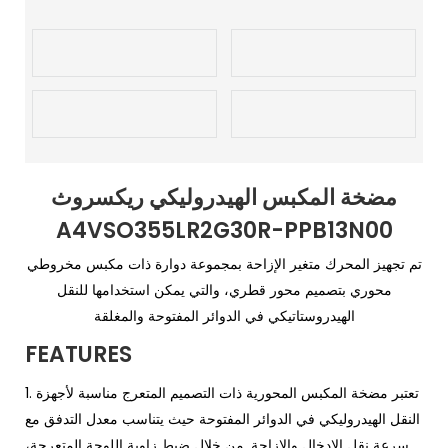
مضخة المكبس الهيدروليكي ريكسروث
A4VSO355LR2G30R-PPB13N00
تم تجهيز المحرك متغير الإزاحة بمجموعة دوارة ذات مكبس مخروطي
محوري بتصميم محور قطري، والتي يمكن استخدامها للنقل
الهيدروستاتيكي في الدوائر المفتوحة والمغلقة
FEATURES
تعتبر مضخة المكبس المحورية ذات التصميم المتعرج مناسبة لأجهزة
1.
النقل الهيدروليكي في الدوائر المفتوحة حيث يتناسب معدل التدفق مع
سرعة نقل الإدخال والإزاحة. من خلال ضبط زاوية اللوحة المتعرجة،