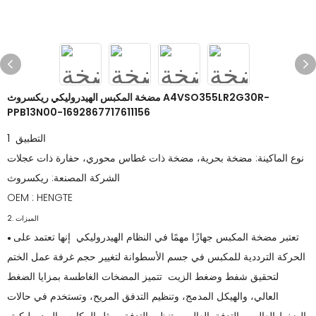
مضخة المكبس الهيدروليكي ريكسروث A4VSO355LR2G30R-
PPB13N00-1692867717611156
1 التطبيق
نوع الماكينة: مضخة بحرية، مضخة ذات غطاس محوري، حفارة ذات عجلات
الشركة المصنعة: ريكسروث
OEM : HENGTE
2. الميزات
تعتبر مضخة المكبس جهازًا مهمًا في النظام الهيدروليكي إنها تعتمد على
●
الحركة الترددية للمكبس في جسم الأسطوانة لتغيير حجم غرفة عمل الختم
لتحقيق شفط وضغط الزيت تتميز المضخات الغاطسة بمزايا الضغط
العالي، والهيكل المدمج، وتنظيم التدفق المريح، وتستخدم في حالات