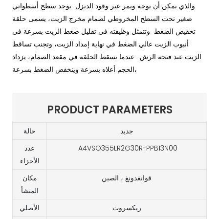
والذي يمكن أن يوجه ويمر عبر وقود الديزل يوجد سطح أسطواني
صغير تحت السطح المخروطي لصمام مخرج الزيت، يسمى حلقة
تخفيض الضغط وتتمثل وظيفته في تقليل ضغط الزيت بسرعة في
أنبوب الزيت عالي الضغط في نهاية إمداد الزيت، وتجنب تساقط
الزيت عند فتحة الرش. عندما تسقط الحلقة في مقعد الصمام، يزداد
الحجم أعلاه بسرعة وينخفض ​​الضغط بسرعة،
PRODUCT PARAMETERS
جديد
حالة
A4VSO355LR2G30R-PPB13N00
عدد
الأجزاء
قوانغدونغ ، الصين
مكان
المنشأ
ريكسروث
الأصلي