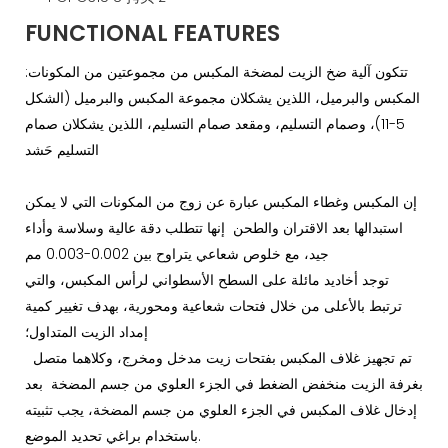
FUNCTIONAL FEATURES
تتكون آلية ضخ الزيت لمضخة المكبس من مجموعتين من المكونات:
المكبس والبرميل، اللذين يشكلان مجموعة المكبس والبرميل (الشكل
5-11)، وصمام التسليم، ومقعد صمام التسليم، اللذين يشكلان صمام
التسليم حَشد
إن المكبس وغطاء المكبس عبارة عن زوج من المكونات التي لا يمكن
استبدالها بعد الاقتران والطحن إنها تتطلب دقة عالية وسلاسة وأداء
جيد، مع خلوص شعاعي يتراوح بين 0.002-0.003 مم
توجد أخاديد مائلة على السطح الأسطواني لرأس المكبس، والتي
ترتبط بالأعلى من خلال فتحات شعاعية ومحورية، بهدف تغيير كمية
إمداد الزيت المتداول؛
تم تجهيز غلاف المكبس بفتحات زيت مدخل ومخرج، وكلاهما متصل
بغرفة الزيت منخفض الضغط في الجزء العلوي من جسم المضخة بعد
إدخال غلاف المكبس في الجزء العلوي من جسم المضخة، يجب تثبيته
باستخدام براغي تحديد الموضع.