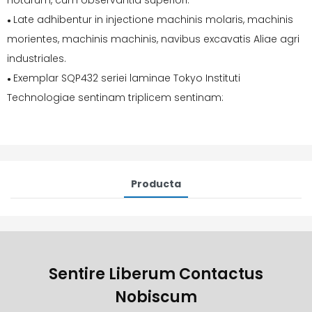
notarum, cum observantia superiori.
Late adhibentur in injectione machinis molaris, machinis
●
morientes, machinis machinis, navibus excavatis Aliae agri
industriales.
Exemplar SQP432 seriei laminae Tokyo Instituti
●
Technologiae sentinam triplicem sentinam:
Producta
Sentire Liberum Contactus
Nobiscum