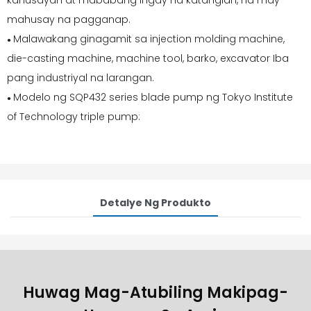
kahusayan at mababang ingay na katangian, na may
mahusay na pagganap.
Malawakang ginagamit sa injection molding machine,
●
die-casting machine, machine tool, barko, excavator Iba
pang industriyal na larangan.
Modelo ng SQP432 series blade pump ng Tokyo Institute
●
of Technology triple pump:
Detalye Ng Produkto
Huwag Mag-Atubiling Makipag-