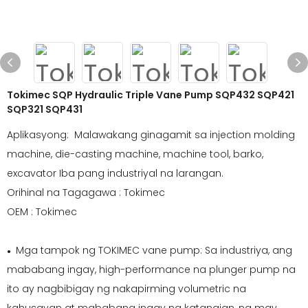
Tokimec SQP Hydraulic Triple Vane Pump SQP432 SQP421
SQP321 SQP431
Aplikasyong: Malawakang ginagamit sa injection molding
machine, die-casting machine, machine tool, barko,
excavator Iba pang industriyal na larangan.
Orihinal na Tagagawa : Tokimec
OEM : Tokimec
Mga tampok ng TOKIMEC vane pump: Sa industriya, ang
●
mababang ingay, high-performance na plunger pump na
ito ay nagbibigay ng nakapirming volumetric na