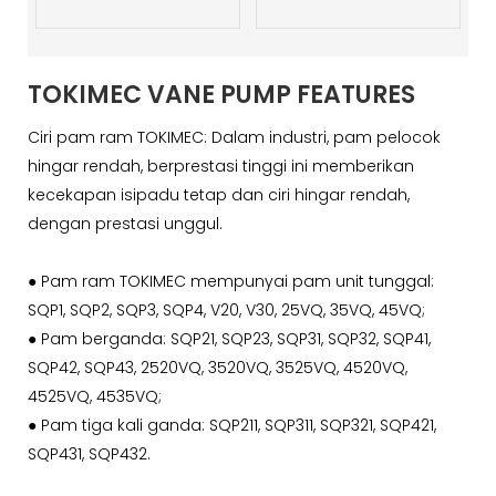
TOKIMEC VANE PUMP FEATURES
Ciri pam ram TOKIMEC: Dalam industri, pam pelocok
hingar rendah, berprestasi tinggi ini memberikan
kecekapan isipadu tetap dan ciri hingar rendah,
dengan prestasi unggul.
●
Pam ram TOKIMEC mempunyai pam unit tunggal:
SQP1, SQP2, SQP3, SQP4, V20, V30, 25VQ, 35VQ, 45VQ;
●
Pam berganda: SQP21, SQP23, SQP31, SQP32, SQP41,
SQP42, SQP43, 2520VQ, 3520VQ, 3525VQ, 4520VQ,
4525VQ, 4535VQ;
● Pam tiga kali ganda: SQP211, SQP311, SQP321, SQP421,
SQP431, SQP432.