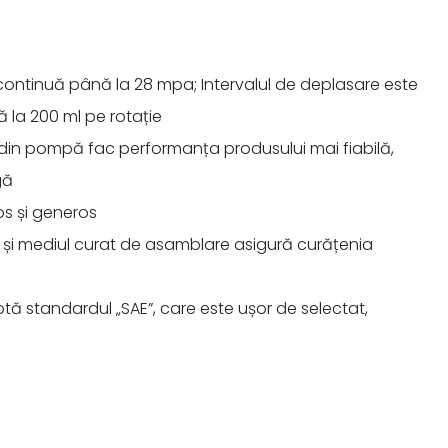
e continuă până la 28 mpa; Intervalul de deplasare este
 la 200 ml pe rotație
 din pompă fac performanța produsului mai fiabilă,
gă
s și generos
și mediul curat de asamblare asigură curățenia
ă standardul „SAE”, care este ușor de selectat,