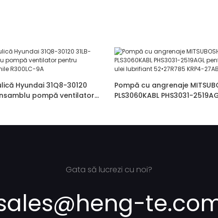
lică Hyundai 31Q8-30120
Pompă cu angrenaje MITSUB
nsamblu pompă ventilator
PLS3060KABL PHS3031-2519AG
ator pe șenile R300LC-9A
mașină de ulei lubrifiant 52
27ABDDH
Gata să lucrezi cu noi?
sales@heng-te.co