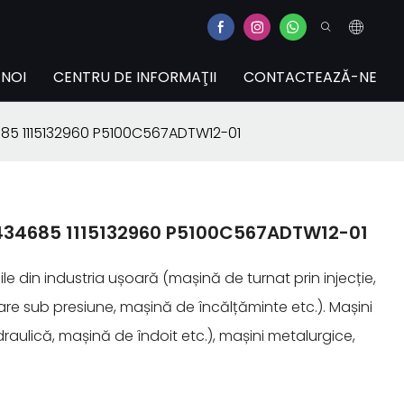
 NOI
CENTRU DE INFORMAŢII
CONTACTEAZĂ-NE
85 1115132960 P5100C567ADTW12-01
434685 1115132960 P5100C567ADTW12-01
ile din industria ușoară (mașină de turnat prin injecție,
are sub presiune, mașină de încălțăminte etc.). Mașini
idraulică, mașină de îndoit etc.), mașini metalurgice,