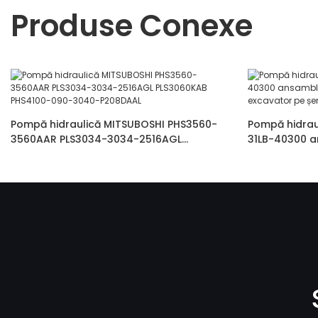
Produse Conexe
Pompă hidraulică MITSUBOSHI PHS3560-
Pompă hidrau
3560AAR PLS3034-3034-2516AGL
31LB-40300 a
PLS3060KAB PHS4100-090-3040-P208DAAL
pentru excav