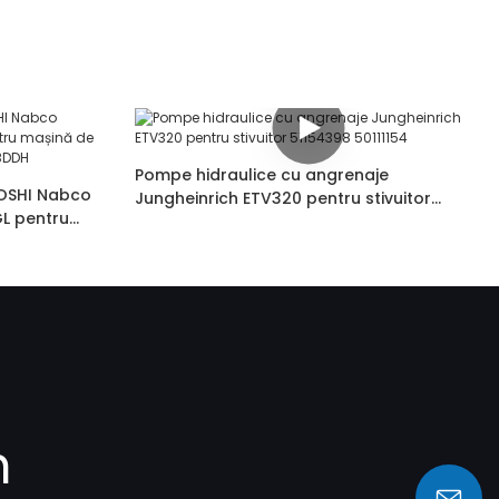
Pompe hidraulice cu angrenaje
OSHI Nabco
Jungheinrich ETV320 pentru stivuitor
L pentru
51154398 50111154
•27R785 KRP4-
m