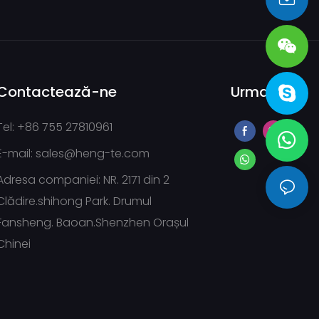
sales@heng-te.com
Contactează-ne
Urmați-ne
Tel: +86 755 27810961
E-mail:
sales@heng-te.com
Adresa companiei: NR. 2171 din 2
Clădire.shihong Park. Drumul
Fansheng. Baoan.Shenzhen Orașul
Chinei