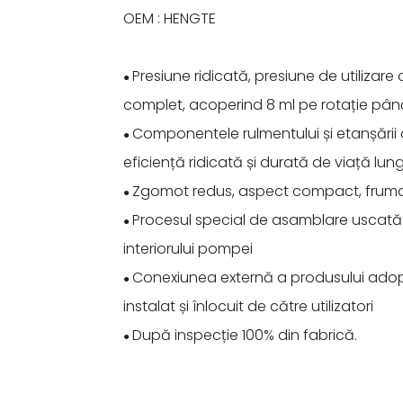
OEM : HENGTE
Presiune ridicată, presiune de utilizar
●
complet, acoperind 8 ml pe rotație până
Componentele rulmentului și etanșării
●
eficiență ridicată și durată de viață lun
Zgomot redus, aspect compact, frumo
●
Procesul special de asamblare uscată 
●
interiorului pompei
Conexiunea externă a produsului adopt
●
instalat și înlocuit de către utilizatori
După inspecție 100% din fabrică.
●