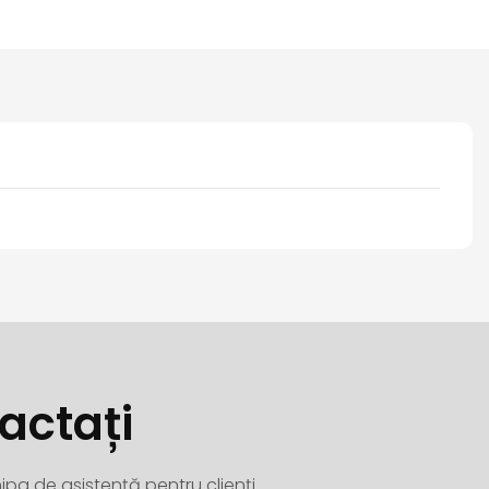
actați
ipa de asistență pentru clienți.