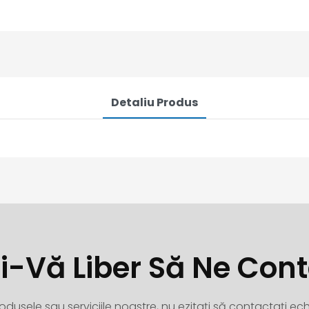
Detaliu Produs
ți-Vă Liber Să Ne Cont
dusele sau serviciile noastre, nu ezitați să contactați ech