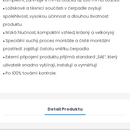
kompletní, zahrnuje 8 ml na otáčku až 200 ml na otáčku
Ložiskové a těsnicí součásti v čerpadle zvyšují
●
spolehlivost, vysokou účinnost a dlouhou životnost
produktu
Nízká hlučnost, kompaktní vzhled, krásný a velkorysý
●
Speciální suchý proces montáže a čisté montážní
●
prostředí zajišťují čistotu vnitřku čerpadla
Externí připojení produktu přijímá standard „SAE“, který
●
uživatelé snadno vybírají, instalují a vyměňují
Po 100% tovární kontrole.
●
Detail Produktu