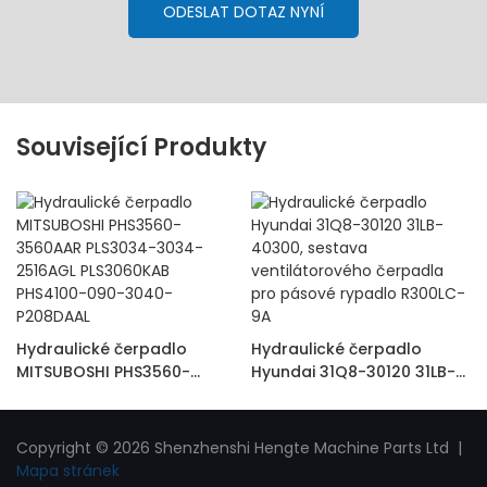
ODESLAT DOTAZ NYNÍ
Související Produkty
Hydraulické čerpadlo
Hydraulické čerpadlo
MITSUBOSHI PHS3560-
Hyundai 31Q8-30120 31LB-
3560AAR PLS3034-3034-
40300, sestava
2516AGL PLS3060KAB
ventilátorového čerpadla
PHS4100-090-3040-
pro pásové rypadlo
Copyright © 2026 Shenzhenshi Hengte Machine Parts Ltd |
P208DAAL
R300LC-9A
Mapa stránek