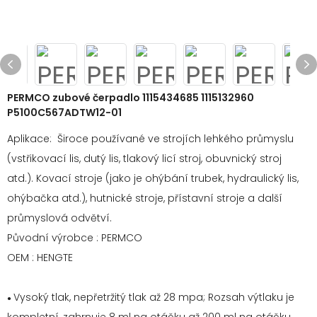
PERMCO zubové čerpadlo 1115434685 1115132960
P5100C567ADTW12-01
Aplikace: Široce používané ve strojích lehkého průmyslu
(vstřikovací lis, dutý lis, tlakový licí stroj, obuvnický stroj
atd.). Kovací stroje (jako je ohýbání trubek, hydraulický lis,
ohýbačka atd.), hutnické stroje, přístavní stroje a další
průmyslová odvětví.
Původní výrobce : PERMCO
OEM : HENGTE
Vysoký tlak, nepřetržitý tlak až 28 mpa; Rozsah výtlaku je
●