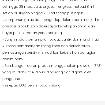
Tekanan tinggi, tekanan penggunaan berterusan
●
sehingga 28 mpa; Julat anjakan lengkap, meliputi 8 ml
setiap pusingan hingga 200 ml setiap pusingan
Komponen galas dan pengedap dalam pam menjadikan
●
prestasi produk lebih dipercayai, kecekapan tinggi dan
hayat perkhidmatan yang panjang
Bunyi rendah, penampilan padat, cantik dan murah hati
●
Proses pemasangan kering khas dan persekitaran
●
pemasangan bersih memastikan kebersihan bahagian
dalam pam
Sambungan luaran produk menggunakan piawaian "SAE",
●
yang mudah untuk dipilih, dipasang dan diganti oleh
pengguna
Selepas 100% pemeriksaan kilang.
●