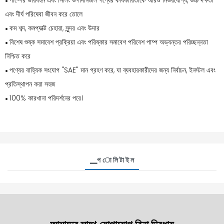
পাম্পের ভারবহন এবং সিলিং উপাদানগুলি পণ্যের কার্যকারিতাকে আরও নির্ভরযোগ্য, উচ্চ দক্ষতা
●
এবং দীর্ঘ পরিষেবা জীবন করে তোলে
কম শব্দ, কমপ্যাক্ট চেহারা, সুন্দর এবং উদার
●
বিশেষ শুষ্ক সমাবেশ প্রক্রিয়া এবং পরিষ্কার সমাবেশ পরিবেশ পাম্প অভ্যন্তর পরিচ্ছন্নতা
●
নিশ্চিত করে
পণ্যের বাহ্যিক সংযোগ "SAE" মান গ্রহণ করে, যা ব্যবহারকারীদের জন্য নির্বাচন, ইনস্টল এবং
●
প্রতিস্থাপন করা সহজ
100% কারখানা পরিদর্শনের পরে।
●
▁প ো লি টা ই ল