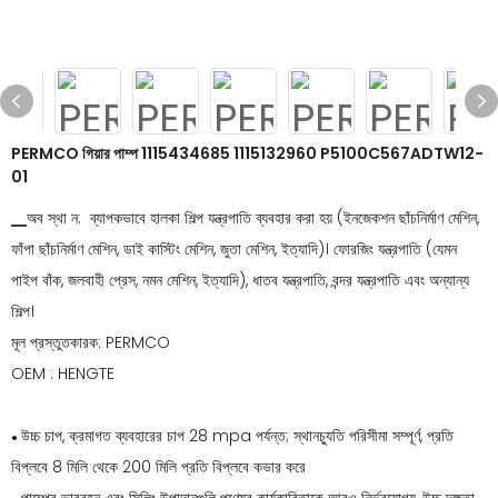
PERMCO গিয়ার পাম্প 1115434685 1115132960 P5100C567ADTW12-
01
▁অব স্থা ন: ব্যাপকভাবে হালকা শিল্প যন্ত্রপাতি ব্যবহার করা হয় (ইনজেকশন ছাঁচনির্মাণ মেশিন,
ফাঁপা ছাঁচনির্মাণ মেশিন, ডাই কাস্টিং মেশিন, জুতা মেশিন, ইত্যাদি)। ফোরজিং যন্ত্রপাতি (যেমন
পাইপ বাঁক, জলবাহী প্রেস, নমন মেশিন, ইত্যাদি), ধাতব যন্ত্রপাতি, বন্দর যন্ত্রপাতি এবং অন্যান্য
শিল্প।
মূল প্রস্তুতকারক: PERMCO
OEM : HENGTE
উচ্চ চাপ, ক্রমাগত ব্যবহারের চাপ 28 mpa পর্যন্ত; স্থানচ্যুতি পরিসীমা সম্পূর্ণ, প্রতি
●
বিপ্লবে 8 মিলি থেকে 200 মিলি প্রতি বিপ্লবে কভার করে