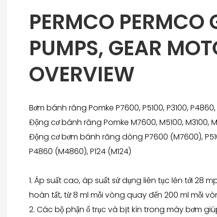
PERMCO PERMCO 
PUMPS, GEAR MOT
OVERVIEW
Bơm bánh răng Pomke P7600, P5100, P3100, P4860,
Động cơ bánh răng Pomke M7600, M5100, M3100, M
Động cơ bơm bánh răng dòng P7600 (M7600), P5100
P4860 (M4860), P124 (M124)
1. Áp suất cao, áp suất sử dụng liên tục lên tới 28
hoàn tất, từ 8 ml mỗi vòng quay đến 200 ml mỗi v
2. Các bộ phận ổ trục và bịt kín trong máy bơm gi