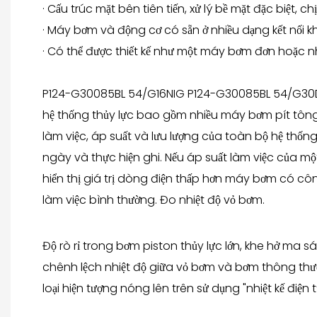
· Cấu trúc mặt bên tiên tiến, xử lý bề mặt đặc biệt
· Máy bơm và động cơ có sẵn ở nhiều dạng kết nối 
· Có thể được thiết kế như một máy bơm đơn hoặc 
P124-G30085BL 54/G16NIG P124-G30085BL 54/G30DIGL
hệ thống thủy lực bao gồm nhiều máy bơm pít tông 
làm việc, áp suất và lưu lượng của toàn bộ hệ thống 
ngày và thực hiện ghi. Nếu áp suất làm việc của
hiển thị giá trị dòng điện thấp hơn máy bơm có c
làm việc bình thường. Đo nhiệt độ vỏ bơm.
Độ rò rỉ trong bơm piston thủy lực lớn, khe hở ma s
chênh lệch nhiệt độ giữa vỏ bơm và bơm thông thường
loại hiện tượng nóng lên trên sử dụng "nhiệt kế điện