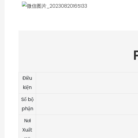
Điều
kiện
Số bộ
phận
Nơi
Xuất