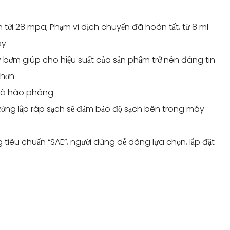
n tới 28 mpa; Phạm vi dịch chuyển đã hoàn tất, từ 8 ml
ay
y bơm giúp cho hiệu suất của sản phẩm trở nên đáng tin
 hơn
p và hào phóng
trường lắp ráp sạch sẽ đảm bảo độ sạch bên trong máy
 tiêu chuẩn “SAE”, người dùng dễ dàng lựa chọn, lắp đặt