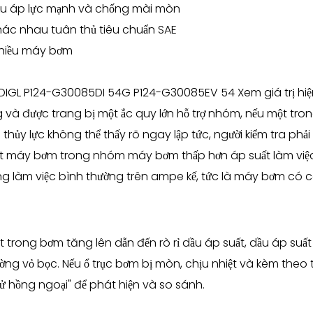
, chịu áp lực mạnh và chống mài mòn
khác nhau tuân thủ tiêu chuẩn SAE
nhiều máy bơm
 P124-G30085DI 54G P124-G30085EV 54 Xem giá trị hiện tại
và được trang bị một ắc quy lớn hỗ trợ nhóm, nếu một tron
thủy lực không thể thấy rõ ngay lập tức, người kiểm tra phải 
 một máy bơm trong nhóm máy bơm thấp hơn áp suất làm việ
ông làm việc bình thường trên ampe kế, tức là máy bơm có 
át trong bơm tăng lên dẫn đến rò rỉ dầu áp suất, dầu áp suất
 vỏ bọc. Nếu ổ trục bơm bị mòn, chịu nhiệt và kèm theo tiế
 tử hồng ngoại" để phát hiện và so sánh.