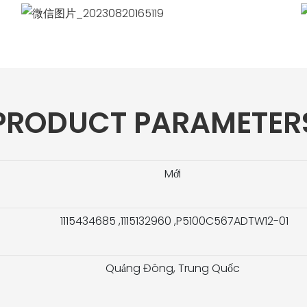
PRODUCT PARAMETER
Mới
1115434685 ,1115132960 ,P5100C567ADTW12-01
Quảng Đông, Trung Quốc