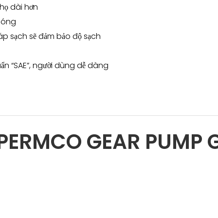
thọ dài hơn
phóng
 ráp sạch sẽ đảm bảo độ sạch
uẩn “SAE”, người dùng dễ dàng
 PERMCO GEAR PUMP 