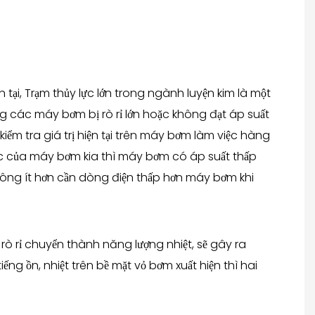
, Trạm thủy lực lớn trong ngành luyện kim là một
g các máy bơm bị rò rỉ lớn hoặc không đạt áp suất
kiểm tra giá trị hiện tại trên máy bơm làm việc hàng
c của máy bơm kia thì máy bơm có áp suất thấp
công ít hơn cần dòng điện thấp hơn máy bơm khi
 rò rỉ chuyển thành năng lượng nhiệt, sẽ gây ra
ng ồn, nhiệt trên bề mặt vỏ bơm xuất hiện thì hai