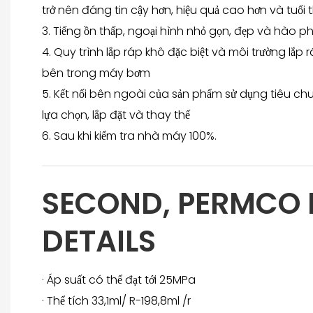
trở nên đáng tin cậy hơn, hiệu quả cao hơn và tuổi 
3. Tiếng ồn thấp, ngoại hình nhỏ gọn, đẹp và hào 
4. Quy trình lắp ráp khô đặc biệt và môi trường lắp
bên trong máy bơm
5. Kết nối bên ngoài của sản phẩm sử dụng tiêu ch
lựa chọn, lắp đặt và thay thế
6. Sau khi kiểm tra nhà máy 100%.
SECOND, PERMCO
DETAILS
· Áp suất có thể đạt tới 25MPa
· Thể tích 33,1ml/ R-198,8ml /r