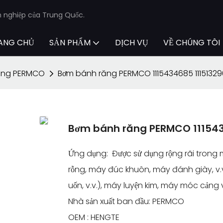
n nghiệp của Trung Quốc.
ANG CHỦ
SẢN PHẨM
DỊCH VỤ
VỀ CHÚNG TÔI
ăng PERMCO
Bơm bánh răng PERMCO 1115434685 1115132
Bơm bánh răng PERMCO 11154
Ứng dụng: Được sử dụng rộng rãi tron
rỗng, máy đúc khuôn, máy đánh giày, v.
uốn, v.v.), máy luyện kim, máy móc cản
Nhà sản xuất ban đầu: PERMCO
OEM : HENGTE