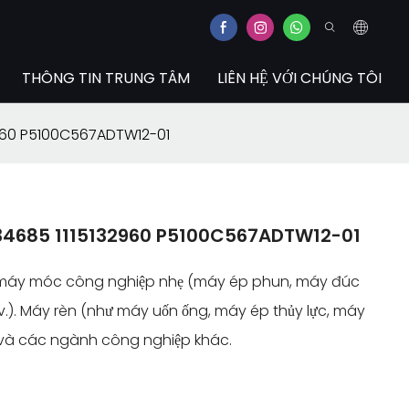
THÔNG TIN TRUNG TÂM
LIÊN HỆ VỚI CHÚNG TÔI
960 P5100C567ADTW12-01
34685 1115132960 P5100C567ADTW12-01
g máy móc công nghiệp nhẹ (máy ép phun, máy đúc
v.). Máy rèn (như máy uốn ống, máy ép thủy lực, máy
g và các ngành công nghiệp khác.