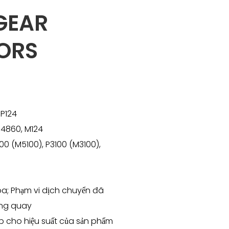
GEAR
ORS
 P124
4860, M124
 (M5100), P3100 (M3100),
 mpa; Phạm vi dịch chuyển đã
òng quay
úp cho hiệu suất của sản phẩm