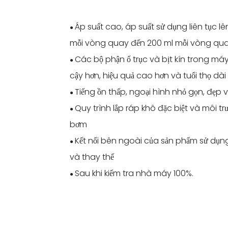
Áp suất cao, áp suất sử dụng liên tục lê
●
mỗi vòng quay đến 200 ml mỗi vòng qu
Các bộ phận ổ trục và bịt kín trong má
●
cậy hơn, hiệu quả cao hơn và tuổi thọ dài
Tiếng ồn thấp, ngoại hình nhỏ gọn, đẹ
●
Quy trình lắp ráp khô đặc biệt và môi 
●
bơm
Kết nối bên ngoài của sản phẩm sử dụng
●
và thay thế
Sau khi kiểm tra nhà máy 100%.
●