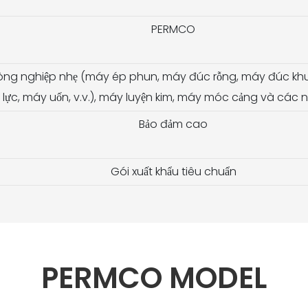
PERMCO
ông nghiệp nhẹ (máy ép phun, máy đúc rỗng, máy đúc khuô
 lực, máy uốn, v.v.), máy luyện kim, máy móc cảng và các
Bảo đảm cao
Gói xuất khẩu tiêu chuẩn
PERMCO MODEL