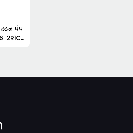
िस्टन पंप
6-2R1C-
m