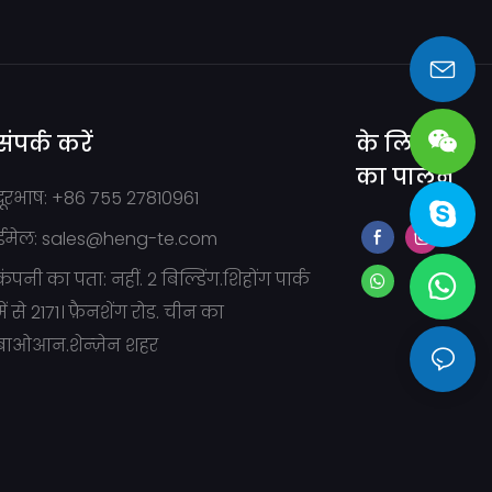
sales@heng-te.com
संपर्क करें
के लिए हमें
का पालन
दूरभाष: +86 755 27810961
ईमेल:
sales@heng-te.com
कंपनी का पता: नहीं. 2 बिल्डिंग.शिहोंग पार्क
में से 2171। फ़ैनशेंग रोड. चीन का
बाओआन.शेन्ज़ेन शहर