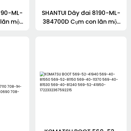
8190-ML-
SHANTUI Dây đai 8190-ML-
lăn một
384700D Cụm con lăn một
 Bánh xe
mặt 10Y-40-10000С Bánh
-03000-
dẫn hướng 10Y-40-03000
1357