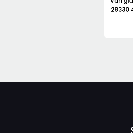
Van gi
28330 
16-2112