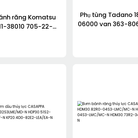
Phụ tùng Tadano 1
ánh răng Komatsu
06000 van 363-80
11-38010 705-22-
363-806-75630 3
705-52-31010 705-
70031 Bộ lọc 366-7
100 705-11-33011
05-55-33100