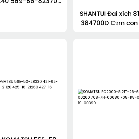
240 569-86-82370
0-81530 569-40-
SHANTUI Đai xích 
569-52-81150 209-
384700D Cụm con 
03-42431
mặt 10Y-40-10000С
dẫn hướng 10Y-40
172257160870