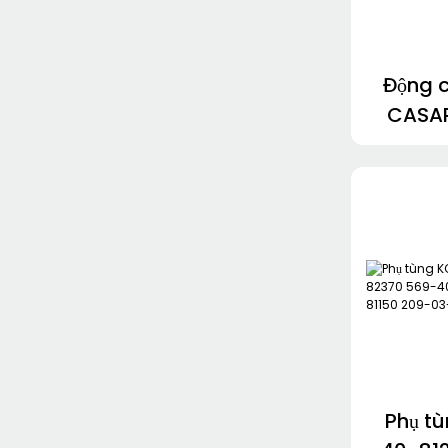
Bơm cánh gạt VICKERS
Bơm bánh răng PERMCO
Động c
Bơm dầu CASAPPA
CASA
Bơm dầu EATON
3
HDP30.
Bơm dầu Jungheinrich
N KP20
NABCO/MITSUBISHI
Bơm bánh răng HYUNDA
Phụ t