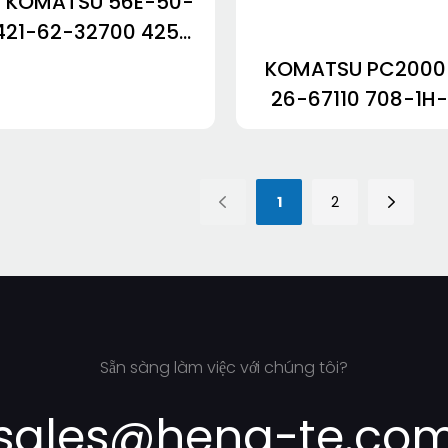
á KOMATSU 56E-50-
421-62-32700 425-
0 425-16-21260 427-
KOMATSU PC2000-
16-21120
26-67110 708-1H
708-7H-00680 7
00690 708-1S-
1
2
Sẵn sàng làm việc với chúng tôi?
sales@heng-te.co