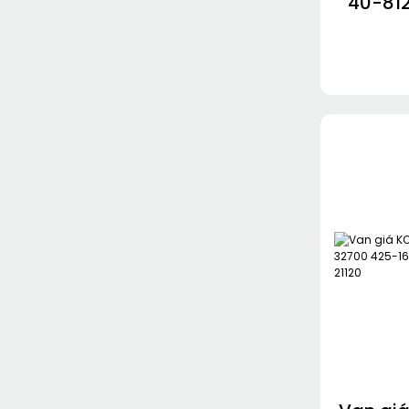
40-81
569-4
81500 