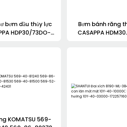
ơ bơm dầu thủy lực
Bơm bánh răng th
PPA HDP30/73DO-
CASAPPA HDM30.
2S3LME/MD-N
04S3-LMC/M
51S2-34S3-LGG/GF-
HDM30.43R0-0
.4D0-82E2-LEA/EA-N
LMC/MC-N HDM30
34S3-LGF/GF
ùng KOMATSU 569-