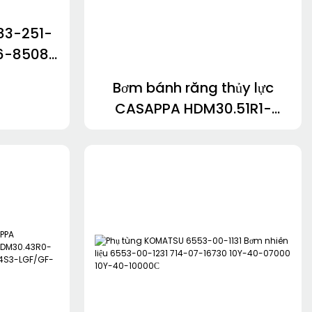
83-251-
6-85080
66-736-
Bơm bánh răng thủy lực
37-40031
CASAPPA HDM30.51R1-
04S3-LOF/OG-N
PLP20.20S0-04S5-LOD/OC-
N-A FS-AV