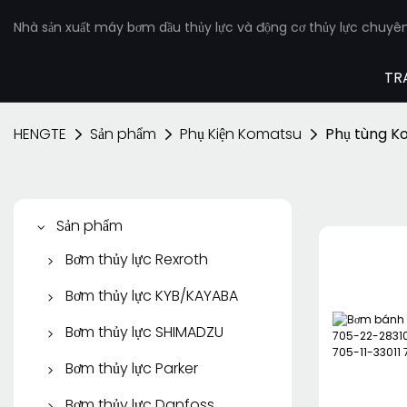
Nhà sản xuất máy bơm dầu thủy lực và động cơ thủy lực chuyê
TR
HENGTE
Sản phẩm
Phụ Kiện Komatsu
Phụ tùng K
Sản phẩm
Bơm thủy lực Rexroth
Bơm Piston Rexroth
Bơm thủy lực KYB/KAYABA
Máy bơm cánh gạt
Bơm bánh răng
Bơm thủy lực SHIMADZU
Rexroth
KYB/KAYABA
Bơm bánh răng
Bơm thủy lực Parker
Bơm bánh răng Rexroth
Bơm Piston KYB
SHIMADZU
Bơm Piston Parker
Bơm thủy lực Danfoss