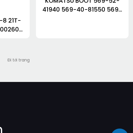
KOMATSU BOOT 569-52-
41940 569-40-81550 569-
52-81150 569-40-11370
8 21T-
569-40-81530 569-40-
-00260
81240 569-52-41950-
08-1W-
1722332367592215
00390
m