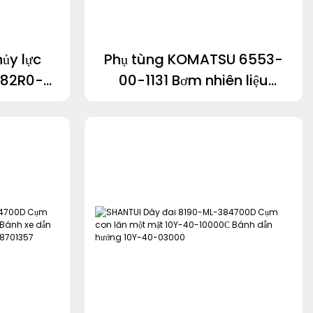
ủy lực
Phụ tùng KOMATSU 6553-
82R0-
00-1131 Bơm nhiên liệu
C-N
6553-00-1231 714-07-
4S3-
16730 10Y-40-07000 10Y-
.73R2-
40-10000С
-N