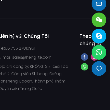
sales@heng-te.com
Liên hệ với Chúng Tôi
Theo
chúng tôi
Tel:86 755 27810961
E-mail:
sales@heng-te.com
Địa chỉ công ty: KHÔNG. 2171 của Tòa
nhà 2. Công viên Shihong. Đường
Fansheng. Baoan.Thành phố Thâm
Quyến của Trung Quốc