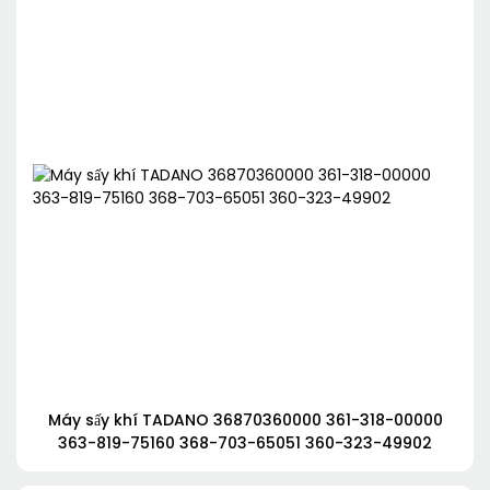
Máy sấy khí TADANO 36870360000 361-318-00000
363-819-75160 368-703-65051 360-323-49902