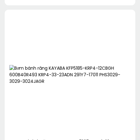
52•27R785 KRP4-27ABDDH