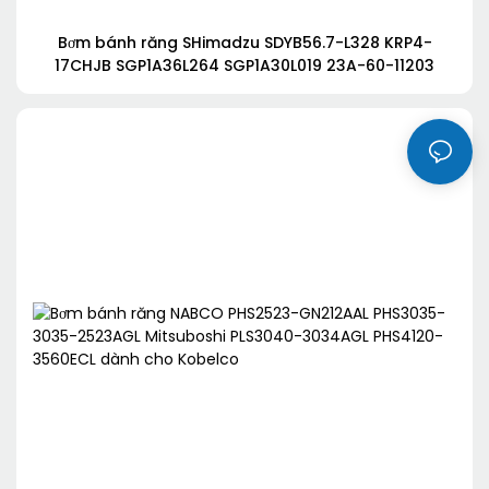
Bơm bánh răng SHimadzu SDYB56.7-L328 KRP4-
17CHJB SGP1A36L264 SGP1A30L019 23A-60-11203