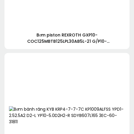
Bơm piston REXROTH GXP10-
COC125MBTB125LPL30AB5L-21 G/P10-
COC80WBTB800LPL15AB5L-21 GXP10-COC125OLPL30