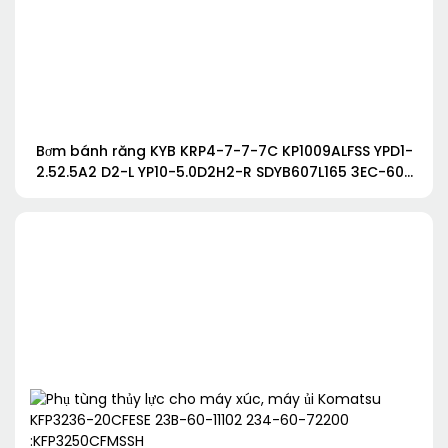
Bơm bánh răng KYB KRP4-7-7-7C KP1009ALFSS YPD1-
2.52.5A2 D2-L YP10-5.0D2H2-R SDYB607L165 3EC-60-
31811