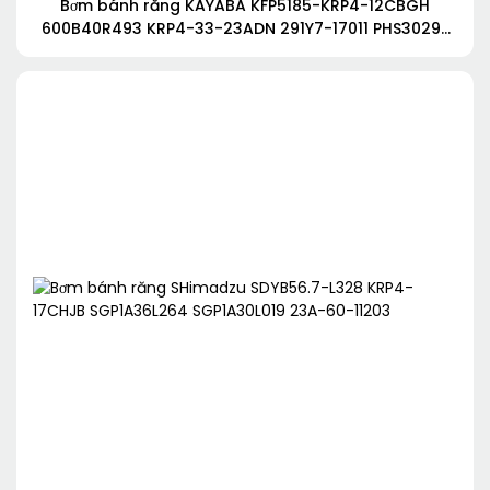
Bơm bánh răng KAYABA KFP5185-KRP4-12CBGH
600B40R493 KRP4-33-23ADN 291Y7-17011 PHS3029-
3029-3024JAGR