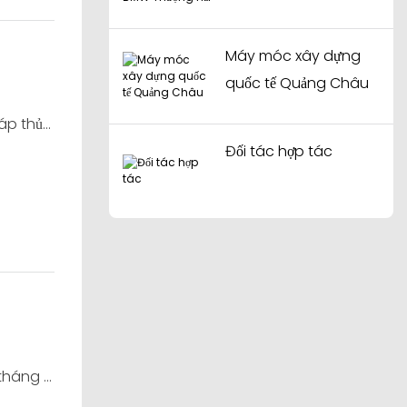
Máy móc xây dựng
quốc tế Quảng Châu
áp thủy
Đối tác hợp tác
tháng 8
xây dựng