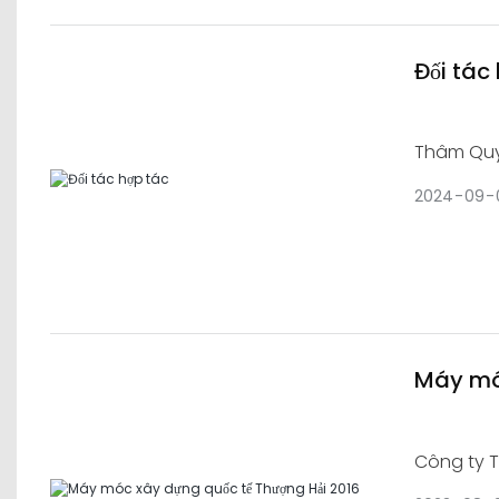
Đối tác
Thâm Quy
lực đáng 
2024
09
Máy móc
Công ty 
năm 2016 