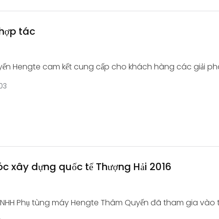
 hợp tác
ến Hengte cam kết cung cấp cho khách hàng các giải ph
tin cậy
03
 xây dựng quốc tế Thượng Hải 2016
TNHH Phụ tùng máy Hengte Thâm Quyến đã tham gia vào 
Máy móc xây dựng quốc tế Thượng Hải, máy móc vật liệu 