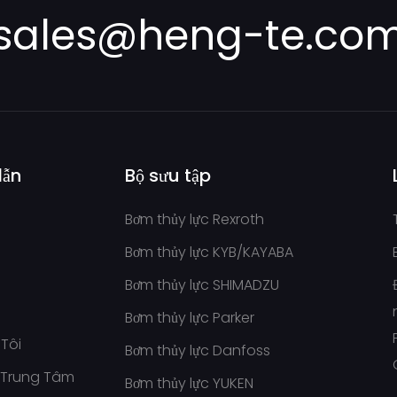
sales@heng-te.co
dẫn
Bộ sưu tập
Bơm thủy lực Rexroth
Bơm thủy lực KYB/KAYABA
Bơm thủy lực SHIMADZU
Bơm thủy lực Parker
Tôi
Bơm thủy lực Danfoss
 Trung Tâm
Bơm thủy lực YUKEN