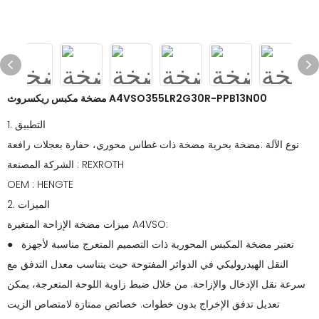
مضخة مكبس ريكسروث A4VSO355LR2G30R-PPB13N00
1. التطبيق
نوع الآلة :مضخة بحرية مضخة ذات غطاس محوري، حفارة بعجلات رافعة
الشركة المصنعة : REXROTH
OEM : HENGTE
2. الميزات
ميزات مضخة الإزاحة المتغيرة A4VSO:
● تعتبر مضخة المكبس المحورية ذات التصميم المتعرج مناسبة لأجهزة
النقل الهيدروليكي في الدوائر المفتوحة حيث يتناسب معدل التدفق مع
سرعة نقل الإدخال والإزاحة. من خلال ضبط زاوية اللوحة المتعرجة، يمكن
تعديل تدفق الإخراج بدون خطوات. خصائص ممتازة لامتصاص الزيت