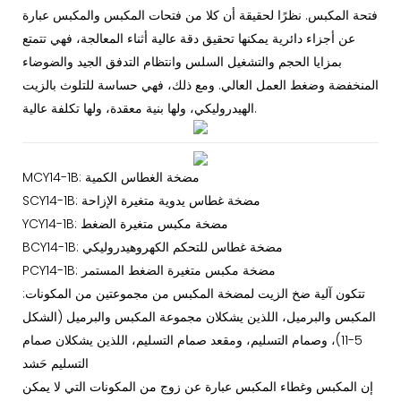
فتحة المكبس. نظرًا لحقيقة أن كلا من فتحات المكبس والمكبس عبارة
عن أجزاء دائرية يمكنها تحقيق دقة عالية أثناء المعالجة، فهي تتمتع
بمزايا الحجم والتشغيل السلس وانتظام التدفق الجيد والضوضاء
المنخفضة وضغط العمل العالي. ومع ذلك، فهي حساسة للتلوث بالزيت
الهيدروليكي، ولها بنية معقدة، ولها تكلفة عالية.
MCY14-1B: مضخة الغطاس الكمية
SCY14-1B: مضخة غطاس يدوية متغيرة الإزاحة
YCY14-1B: مضخة مكبس متغيرة الضغط
BCY14-1B: مضخة غطاس للتحكم الكهروهيدروليكي
PCY14-1B: مضخة مكبس متغيرة الضغط المستمر
تتكون آلية ضخ الزيت لمضخة المكبس من مجموعتين من المكونات:
المكبس والبرميل، اللذين يشكلان مجموعة المكبس والبرميل (الشكل
5-11)، وصمام التسليم، ومقعد صمام التسليم، اللذين يشكلان صمام
التسليم حَشد
إن المكبس وغطاء المكبس عبارة عن زوج من المكونات التي لا يمكن