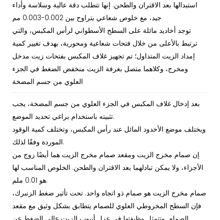
استبدالها بعد الاقتران والطحن. إنها تتطلب دقة عالية وسلاسة وأداء
جيد، مع خلوص شعاعي يتراوح بين 0.002-0.003 مم
توجد أخاديد مائلة على السطح الأسطواني لرأس المكبس، والتي
ترتبط بالأعلى من خلال فتحات شعاعية ومحورية، بهدف تغيير كمية
إمداد الزيت المتداول؛ تم تجهيز غلاف المكبس بفتحات زيت مدخل
ومخرج، وكلاهما متصل بغرفة الزيت منخفض الضغط في الجزء
العلوي من جسم المضخة
بعد إدخال غلاف المكبس في الجزء العلوي من جسم المضخة، يجب
تثبيته باستخدام براغي تحديد الموضع.
ويختلف موضع الأخدود المائل عند رأس المكبس، وتختلف كمية الوقود
الموردة وفقًا لذلك.
إن صمام مخرج الزيت ومقعد صمام مخرج الزيت هما أيضًا زوج من
الأجزاء، ولا يمكن تبادلهما بعد الاقتران والطحن. الخلوص المناسب لها
هو 0.01 ملم.
صمام مخرج الزيت هو صمام ذو اتجاه واحد. تحت تأثير ضغط الزنبرك،
فإن السطح المخروطي العلوي للصمام يتطابق بشكل وثيق مع مقعد
الصمام. وتتمثل وظيفتها في عزل أنبوب الزيت عالي الضغط عن