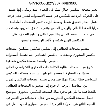
A4VSO355LR2Y/30R-PPB13N00
تعتبر مضخة المكبس جهازًا مهمًا في النظام الهيدروليكي. إنها تعتمد
على الحركة الترددية للمكبس في جسم الأسطوانة لتغيير حجم غرفة
عمل الختم لتحقيق شفط وضغط الزيت. تتميز المضخات الغاطسة
بمزايا الضغط العالي والهيكل المدمج وتنظيم التدفق المريح، وتستخدم
في حالات الضغط العالي والتدفق العالي وتنظيم التدفق، مثل
المكابس الهيدروليكية والآلات الهندسية والسفن.
تنقسم مضخات الغطاس إلى شكلين هيكليين تمثيليين: مضخات
المكبس المحوري ومضخات المكبس الشعاعي؛ يتم تشغيل أسطوانة
المكبس بواسطة مضخة مكبس شعاعية.
كنوع من المضخات عالية الكفاءة ذات المحتوى التكنولوجي العالي
نسبيًا، مع التسارع المستمر للتوطين، ستصبح مضخات المكبس
الشعاعي حتمًا عنصرًا مهمًا في مجال تطبيق مضخات المكبس؛ لمزيد
من التفاصيل، يرجى الرجوع إلى موسوعة المضخات الغطاس
الشعاعية؛ ما يلي هو مجرد مثال لمضخة المكبس المحوري للتوضيح.
تعمل مضخة المكبس المحورية من خلال الاستفادة من التغير في
الحجم الناتج عن الحركة الترددية للمكبس الموازي لعمود النقل في