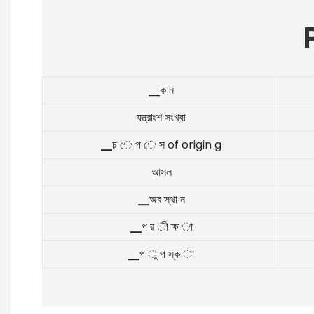
▁ক ন
যন্ত্রাংশ সংখ্যা
▁চ ে প ে স of origin g
আসল
▁অব স্থা ন
▁প র ী ক্ষ া
▁প ু প স্ক া