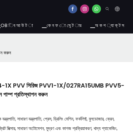
OB িব আ উ ট া
▁কে ন ফ ো সে ন্ট ার
▁অ ক প ্যা ক্ ট স
ন করুন
V4-1X PVV সিরিজ PVV1-1X/027RA15UMB PVV5-
ম্প প্রতিস্থাপন করুন
ন্ত্রপাতি, সাধারণ যন্ত্রপাতি, প্রেস, ড্রিলিং মেশিন, ফর্কলিফ্ট, বুলডোজার, ক্রেন,
রিট মিক্সার, সাধারণ অটোমেশন, মুদ্রণ এবং কাগজ প্রক্রিয়াকরণ, খাদ্য প্যাকেজিং,