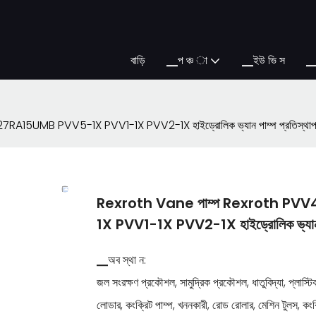
বাড়ি
▁প ঞ্চ া
▁ইউ ভি স
▁
15UMB PVV5-1X PVV1-1X PVV2-1X হাইড্রোলিক ভ্যান পাম্প প্রতিস্থাপ
Rexroth Vane পাম্প Rexroth PV
1X PVV1-1X PVV2-1X হাইড্রোলিক ভ্যান পা
▁অব স্থা ন:
জল সংরক্ষণ প্রকৌশল, সামুদ্রিক প্রকৌশল, ধাতুবিদ্যা, প্লাস্টিক য
লোডার, কংক্রিট পাম্প, খননকারী, রোড রোলার, মেশিন টুলস, কংক্