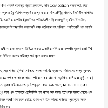
লি পাম্প একটি প্রশস্ত প্রবাহ চ্যানেল, ভাল cavitation কর্মক্ষমতা, উচ্চ
্রধান ট্রান্সমিশন পদ্ধতির মধ্যে রয়েছে ভি-বেল্ট ট্রান্সমিশন, ইলাস্টিক কাপলিং
, হাইড্রোলিক কাপলিং ট্রান্সমিশন, পরিবর্তনশীল ফ্রিকোয়েন্সি ড্রাইভ ডিভাইস,
ওভারকারেন্ট উপাদানটির উপাদানটি উচ্চ কঠোরতা সহ পরিধান-প্রতিরোধী খাদ ঢালাই
র অধীনে কাজ করে তা নিশ্চিত করতে একাধিক গতি এবং রূপগুলি গ্রহণ করা। দীর্ঘ
বং বিভিন্ন কঠোর পরিবহণ শর্ত পূরণ করতে সক্ষম।
্ত ঘষিয়া তুলিয়া ফেলিতে সক্ষম পদার্থের ক্রমাগত পরিবহনের জন্য ব্যবহৃত
াদের বড় কণার আকারের কারণে পরিবহন করা যায় না। ড্রেজিং, বালি এবং নুড়ি চোষণ,
যুক্ত স্ল্যাগ পরিবহনের জন্য উপযুক্ত। কাজ করার আগে, REXROTH ভ্যান
পূর্ণ করে এবং তারপরে সেন্ট্রিফিউগাল পাম্প শুরু করে। ইম্পেলার দ্রুত ঘোরে এবং
লিত করে। যখন তরল ঘোরে, তখন এটি ইম্পেলারের বাইরের প্রান্তের দিকে
ির্ভর করে