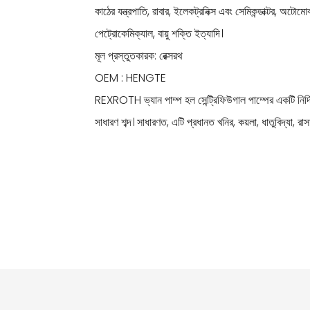
কাঠের যন্ত্রপাতি, রাবার, ইলেকট্রনিক্স এবং সেমিকন্ডাক্টর, অটোমোবা
পেট্রোকেমিক্যাল, বায়ু শক্তি ইত্যাদি।
মূল প্রস্তুতকারক: রেক্সরথ
OEM : HENGTE
REXROTH ভ্যান পাম্প হল সেন্ট্রিফিউগাল পাম্পের একটি নির্দিষ্
সাধারণ শব্দ। সাধারণত, এটি প্রধানত খনির, কয়লা, ধাতুবিদ্যা, 