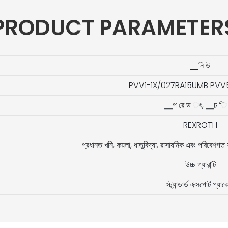
PRODUCT PARAMETER
▁নি উ
PVV1-1X/027RA15UMB PVV5
▁প রে ড ং, ▁চ ি 
REXROTH
প্রধানত খনি, কয়লা, ধাতুবিদ্যা, রাসায়নিক এবং পরিবেশগত স
উচ্চ গ্যারান্টি
স্ট্যান্ডার্ড এক্সপোর্ট প্যা