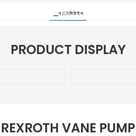
▁প ো লি টা ই ল
PRODUCT DISPLAY
REXROTH VANE PUMP