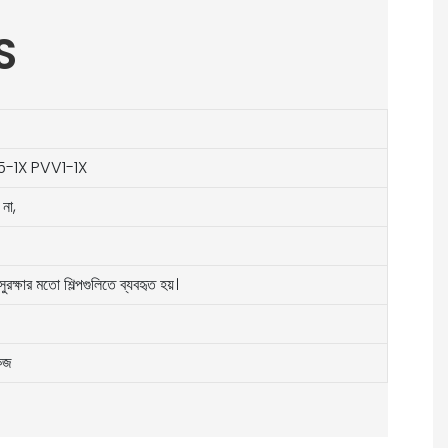
S
-1X PVV1-1X
না,
ুরক্ষার মতো শিল্পগুলিতে ব্যবহৃত হয়।
কেজ