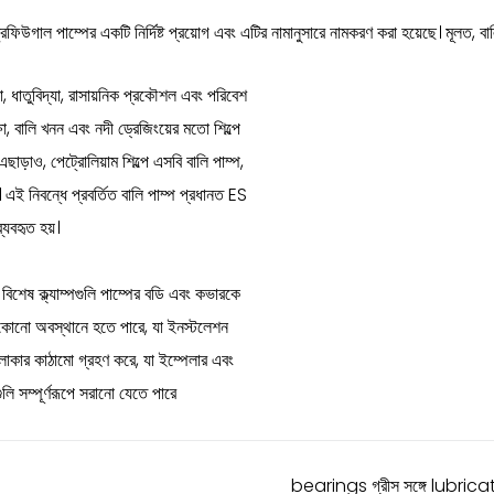
িউগাল পাম্পের একটি নির্দিষ্ট প্রয়োগ এবং এটির নামানুসারে নামকরণ করা হয়েছে। মূলত, বালি
লা, ধাতুবিদ্যা, রাসায়নিক প্রকৌশল এবং পরিবেশ
্ষা, বালি খনন এবং নদী ড্রেজিংয়ের মতো শিল্পে
াড়াও, পেট্রোলিয়াম শিল্পে এসবি বালি পাম্প,
এই নিবন্ধে প্রবর্তিত বালি পাম্প প্রধানত ES
্যবহৃত হয়।
শেষ ক্ল্যাম্পগুলি পাম্পের বডি এবং কভারকে
 যেকোনো অবস্থানে হতে পারে, যা ইনস্টলেশন
লাকার কাঠামো গ্রহণ করে, যা ইম্পেলার এবং
ুলি সম্পূর্ণরূপে সরানো যেতে পারে
bearings গ্রীস সঙ্গে lubricated হয