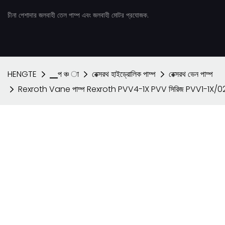
চীনা পেশাদার জলবাহী তেল পাম্প এবং জলবাহী মোটর প্রযোজক.
HENGTE
▁প ঞ্চ া
রেক্সরথ হাইড্রোলিক পাম্প
রেক্সরথ ভেন পাম্প
Rexroth Vane পাম্প Rexroth PVV4-1X PVV সিরিজ PVV1-1X/027RA