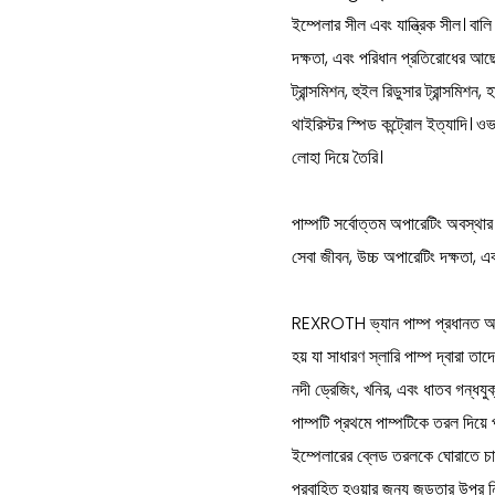
ইম্পেলার সীল এবং যান্ত্রিক সীল। বা
দক্ষতা, এবং পরিধান প্রতিরোধের আছে. প
ট্রান্সমিশন, হুইল রিডুসার ট্রান্সমিশন
থাইরিস্টর স্পিড কন্ট্রোল ইত্যাদি। 
লোহা দিয়ে তৈরি।
পাম্পটি সর্বোত্তম অপারেটিং অবস্থা
সেবা জীবন, উচ্চ অপারেটিং দক্ষতা, এ
REXROTH ভ্যান পাম্প প্রধানত অত্যন
হয় যা সাধারণ স্লারি পাম্প দ্বারা ত
নদী ড্রেজিং, খনির, এবং ধাতব গন্ধ
পাম্পটি প্রথমে পাম্পটিকে তরল দিয়ে 
ইম্পেলারের ব্লেড তরলকে ঘোরাতে চা
প্রবাহিত হওয়ার জন্য জড়তার উপর ন