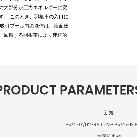
の大部分が圧力エネルギーに変
す。 このとき、羽根車の入口に
 吸引プール内の液体は、液面圧
、回転する羽根車により連続的
PRODUCT PARAMETER
新規
PVV1-1X/027RA15UMB PVV5-1X P
中国広東省