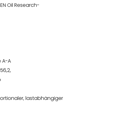
EN Oil Research-
e A-A
56,2,
p
portionaler, lastabhängiger