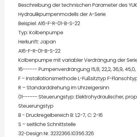
Beschreibung der technischen Parameter des YUK
Hydraulikpumpenmodells der A-Serie
Beispiel: A16-F-R-01-B-S-22
Typ: Kolbenpumpe
Herkunft: Japan
A16-F-R-01-B-S-22
Kolbenpumpe mit variabler Verdrängung der Seri
16------ Pumpenverdrängung 15,8, 22,2, 36,9, 45,0, 
F – Installationsmethode L-Fußsitztyp F-Flanschty
R – Standarddrehung im Uhrzeigersinn
01------ Steuerungstyp: Elektrohydraulischer, pro
Steuerungstyp
B - Druckregelbereich B: 1,2-7, C: 2-16
S – seitliche Schnittstelle
32-Design Nr. 3232366.10356.326