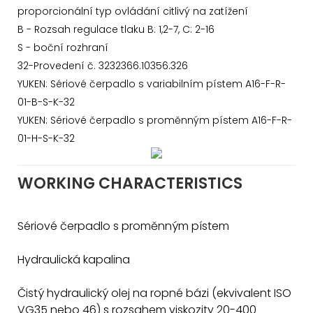
proporcionální typ ovládání citlivý na zatížení
B - Rozsah regulace tlaku B: 1,2-7, C: 2-16
S - boční rozhraní
32-Provedení č. 3232366.10356.326
YUKEN: Sériové čerpadlo s variabilním pístem A16-F-R-
01-B-S-K-32
YUKEN: Sériové čerpadlo s proměnným pístem A16-F-R-
01-H-S-K-32
WORKING CHARACTERISTICS
Sériové čerpadlo s proměnným pístem
Hydraulická kapalina
Čistý hydraulický olej na ropné bázi (ekvivalent ISO
VG35 nebo 46) s rozsahem viskozity 20-400