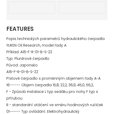
FEATURES
Popis technických parametrů hydraulického čerpadla
YUKEN Oil Research, model řady A
Příklad: A16-F-R-01-B-S-22
Typ: Plunžrové čerpadlo
Původ: Japonsko
A16-F-R-01-B-S-22
Pístové čerpadlo s proměnným objemem řady A-A
16------ Objem čerpadla 15,8, 22,2, 36,9, 45,0, 56,2,
F - Způsob instalace L typ sedáku pro nohy F typ s
přírubou
R - standardní otáčení ve směru hodinových ručiček
01------ Typ ovládání: Elektrohydraulický