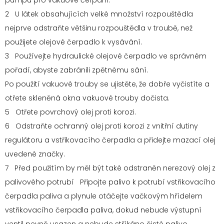
pumpu pro vakuové čerpání.
2 U látek obsahujících velké množství rozpouštědla
nejprve odstraňte většinu rozpouštědla v troubě, než
použijete olejové čerpadlo k vysávání.
3 Používejte hydraulické olejové čerpadlo ve správném
pořadí, abyste zabránili zpětnému sání.
Po použití vakuové trouby se ujistěte, že dobře vyčistíte a
otřete skleněná okna vakuové trouby dočista.
5 Otřete povrchový olej proti korozi.
6 Odstraňte ochranný olej proti korozi z vnitřní dutiny
regulátoru a vstřikovacího čerpadla a přidejte mazací olej
uvedené značky.
7 Před použitím by měl být také odstraněn nerezový olej z
palivového potrubí Připojte palivo k potrubí vstřikovacího
čerpadla paliva a plynule otáčejte vačkovým hřídelem
vstřikovacího čerpadla paliva, dokud nebude výstupní