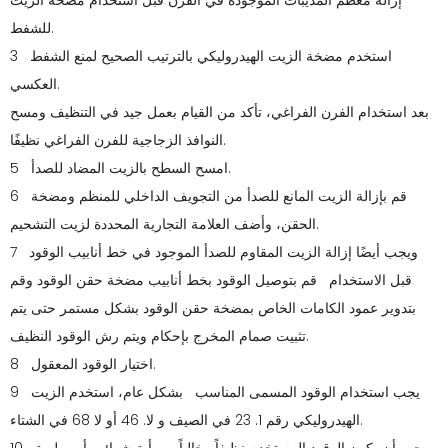
إزالة معظم المذيبات الموجودة في الفرن قبل استخدام مضخة الزيت
للشفط.
3 استخدم مضخة الزيت الهيدروليكي بالترتيب الصحيح لمنع الشفط
العكسي.
بعد استخدام الفرن الفراغي، تأكد من القيام بعمل جيد في التنظيف ومسح
النوافذ الزجاجية للفرن الفراغي نظيفًا.
5 امسح السطح بالزيت المضاد للصدأ.
6 قم بإزالة الزيت المانع للصدأ من التجويف الداخلي للمنظم ومضخة
الحقن، وأضف العلامة التجارية المحددة لزيت التشحيم.
7 ويجب أيضًا إزالة الزيت المقاوم للصدأ الموجود في خط أنابيب الوقود
قبل الاستخدام قم بتوصيل الوقود بخط أنابيب مضخة حقن الوقود وقم
بتدوير عمود الكامات الخاص بمضخة حقن الوقود بشكل مستمر حتى يتم
تثبيت صمام المخرج بإحكام ويتم رش الوقود النظيف.
8 اختيار الوقود المعقول.
9 يجب استخدام الوقود المسمى المناسب بشكل عام، استخدم الزيت
الهيدروليكي رقم 1. 23 في الصيف و لا. 46 أو لا 68 في الشتاء.