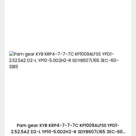
Pam gear KYB KRP4-7-7-7C KP1009ALFSS YPD1-
2.52.5A2 D2-L YP10-5.0D2H2-R SDYB607L165 3EC-60-