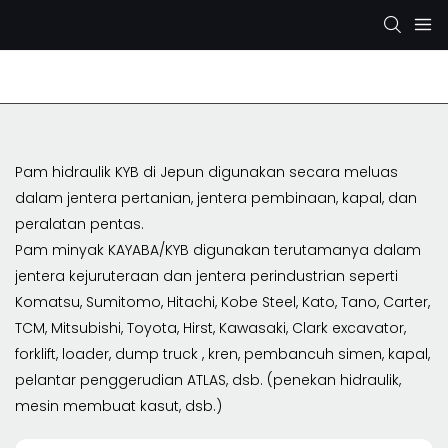
Pam Hidraulik Rexroth
Pam Hidraulik KYB/KAYABA
Pam hidraulik KYB di Jepun digunakan secara meluas
dalam jentera pertanian, jentera pembinaan, kapal, dan
peralatan pentas.
Pam minyak KAYABA/KYB digunakan terutamanya dalam
jentera kejuruteraan dan jentera perindustrian seperti
Komatsu, Sumitomo, Hitachi, Kobe Steel, Kato, Tano, Carter,
TCM, Mitsubishi, Toyota, Hirst, Kawasaki, Clark excavator,
forklift, loader, dump truck , kren, pembancuh simen, kapal,
pelantar penggerudian ATLAS, dsb. (penekan hidraulik,
mesin membuat kasut, dsb.)