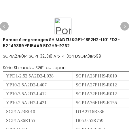
Pompe à engrenages SHIMADZU SGP1-18F2H2-L101 FD3-
52.14R369 YP15AA9.5D2H9-R262
SGP1A27R014 SGP1-32L318 A15-4-354 DSG1A31R599
Série Shimadzu SGP1 au Japon:
YPD1-2.52.5A2D2-L038
SGP1A23F1H9-R010
YP10-2.5A2D2-L407
SGP1A27F1H9-R012
YP10-3.5A2D2-L412
SGP1A32F1H9-R012
YP10-2.5A2H2-L421
SGP1A36F1H9-R155
SGP1A23R010
D1A2716R336
SGP1A36R155
D05-9.55R759