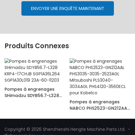
ENVOYER UNE ENQUÊTE MAINTENANT
Produits Connexes
Pompes à engrenages
SHimadzu SDYB56.7-L328
KRP4-17CHJB SGP1A36L264
Pompes à engrenages
SGP1A30L019 23A-60-11203
NABCO PHS2523-GN212AAL
PHS3035-3035-2523AGL
Mitsuboshi PLS3040-
3034AGL PHS4120-3560ECL
Copyright © 2026 Shenzhenshi Hengte Machine Parts Ltd. -
pour Kobelco