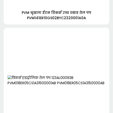
PVM श्रृंखला ईटन विकर्स उच्च दबाव तेल पंप
PVM141ER10GS02BYC2320001A0A