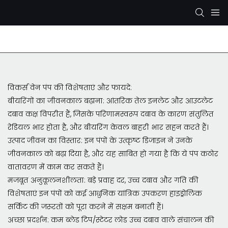
रेक्सरोथ हाइड्रोलिक पंप
केवाईबी/कायाबा हाइड्रोलिक पंप
विकर्स वेन पंप की विशेषताएं और फायदे:
बीयरिंगों का जीवनकाल बढ़ाना: आंतरिक तेल इनलेट और आउटलेट
दबाव कक्ष विपरीत हैं, जिसके परिणामस्वरूप दबाव के कारण संतुलित
रेडियल भार होता है, और बीयरिंग केवल बाहरी भार सहन करते हैं।
उत्पाद जीवन का विस्तार: इन पंपों के उत्कृष्ट डिजाइन ने उनके
जीवनकाल को बढ़ा दिया है, और यह साबित हो गया है कि ये पंप कठोर
वातावरण में काम कर सकते हैं।
मजबूत अनुकूलनशीलता: बड़े प्रवाह दर, उच्च दबाव और गति की
विशेषताएं इन पंपों को कई आधुनिक यांत्रिक उपकरण हाइड्रोलिक
सर्किट की जरूरतों को पूरा करने में सक्षम बनाती हैं।
अच्छा प्रदर्शन: कम ब्लेड टिप/स्टेटर लोड उच्च दबाव वाले संचालन की