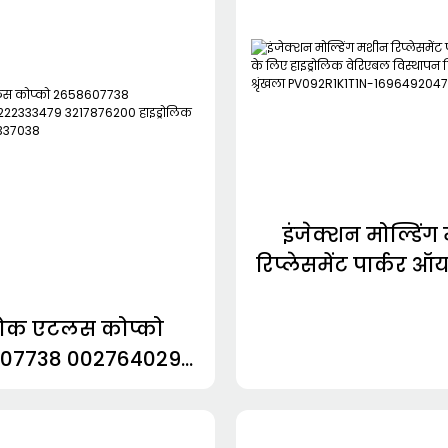
इंजेक्शन मोल्डिं
रिप्लेसमेंट पार्कर ऑ
लिए हाइड्रोलिक व
विस्थापन पिस्टन पंप 
रोक एटलस कोप्को
PV092R1K1T1
07738 002764029
169649204723
33479 3217876200
ड्रोलिक गियर पंप