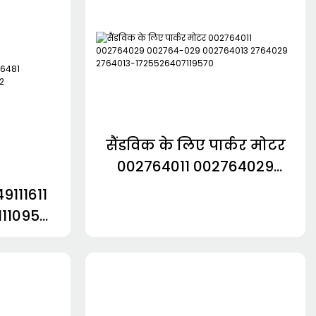
सैंडविक के लिए पार्कर मोटर
002764011 002764029
002764-029 002764013
49111611
2764029 2764013-
111095
1725526407119570
111942