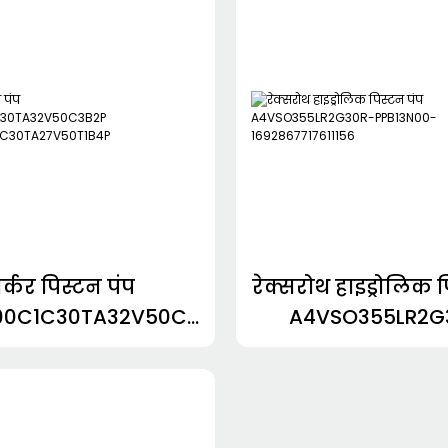
3222337038
ार्कर पिस्टन पंप
रेक्सरोथ हाइड्रोलिक प
00C1C30TA32V50C3
A4VSO355LR2G
B2P
PPB13N00-16928677
L00C1C30TA27V50T
1B4P