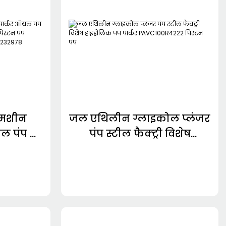
ग मशीन
जल एथिलीन ग्लाइकोल प्लंजर
यल पंप के
पंप स्टील फैक्ट्री विशेष
ेरिएबल
हाइड्रोलिक पंप पार्कर
श्रृंखला
PAVC100R4222 पिस्टन पंप
N-
2978