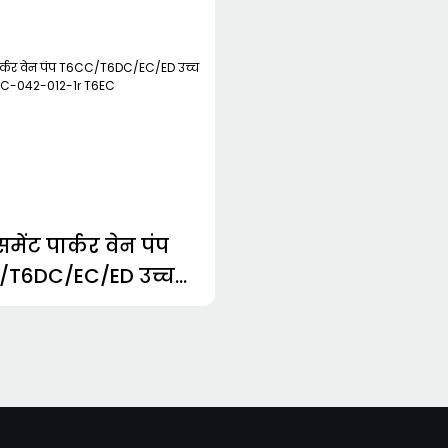
समेंट पार्कर वेन पंप
/T6DC/EC/ED उच्च
ोहरी T6EC-042-012-
1r T6EC