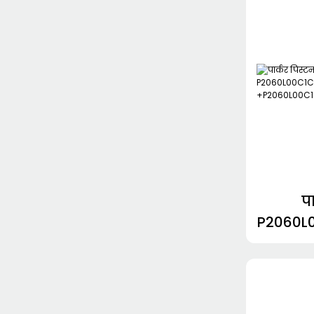
प
P2060L
+P2060