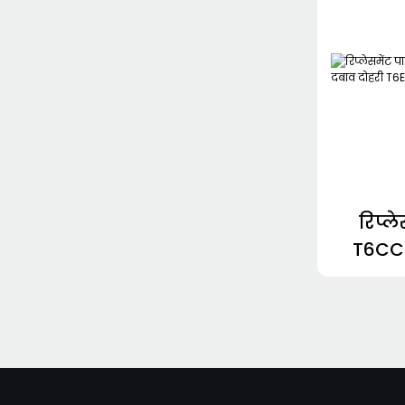
रिप्ले
T6CC
दबाव द