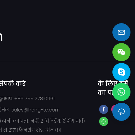
m
sales@heng-te.com
संपर्क करें
के लिए हमें
का पालन
दूरभाष: +86 755 27810961
ईमेल:
sales@heng-te.com
कंपनी का पता: नहीं. 2 बिल्डिंग.शिहोंग पार्क
में से 2171। फ़ैनशेंग रोड. चीन का