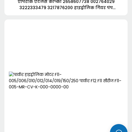
एपिरोक एटलस कोप्को 2658607738 002764029
3222333479 3217876200 हाइड्रोलिक गियर पंप
3222337038