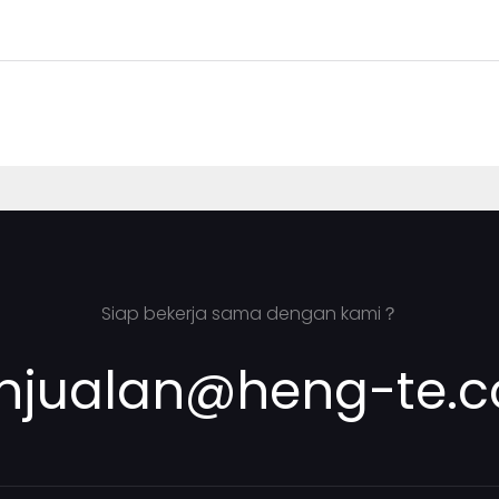
Siap bekerja sama dengan kami？
njualan@heng-te.