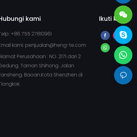
sales@heng-te.com
Hubungi kami
Ikuti kami
Telp: +86 755 27810961
Email kami:
penjualan@heng-te.com
Alamat Perusahaan : NO. 2171 dari 2
Gedung. Taman Shihong. Jalan
Fansheng. Baoan.Kota Shenzhen di
Tiongkok