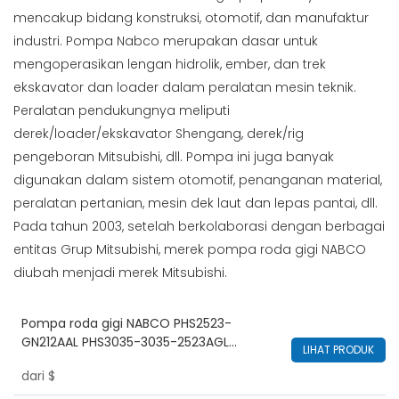
mencakup bidang konstruksi, otomotif, dan manufaktur
industri. Pompa Nabco merupakan dasar untuk
mengoperasikan lengan hidrolik, ember, dan trek
ekskavator dan loader dalam peralatan mesin teknik.
Peralatan pendukungnya meliputi
derek/loader/ekskavator Shengang, derek/rig
pengeboran Mitsubishi, dll. Pompa ini juga banyak
digunakan dalam sistem otomotif, penanganan material,
peralatan pertanian, mesin dek laut dan lepas pantai, dll.
Pada tahun 2003, setelah berkolaborasi dengan berbagai
entitas Grup Mitsubishi, merek pompa roda gigi NABCO
diubah menjadi merek Mitsubishi.
Pompa roda gigi NABCO PHS2523-
GN212AAL PHS3035-3035-2523AGL
LIHAT PRODUK
Mitsuboshi PLS3040-3034AGL PHS4120-
dari
$
3560ECL untuk Kobelco