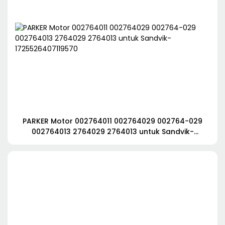
PARKER Motor 002764011 002764029 002764-029
002764013 2764029 2764013 untuk Sandvik-
1725526407119570