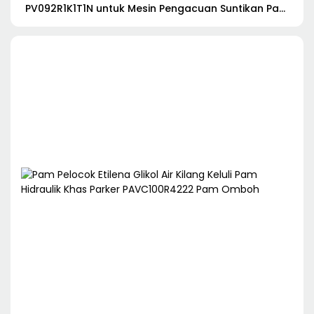
PV092R1K1T1N untuk Mesin Pengacuan Suntikan Pam
minyak Parker Pengganti-1696492047232978