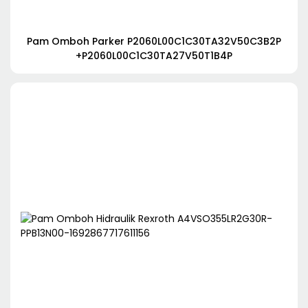
Pam Omboh Parker P2060L00C1C30TA32V50C3B2P
+P2060L00C1C30TA27V50T1B4P