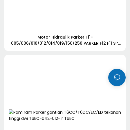
Motor Hidraulik Parker F11-
005/006/010/012/014/019/150/250 PARKER F12 F11 Siri
F11-005-MR-CV-K-000-0000-00