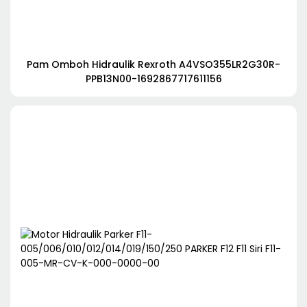
Pam Omboh Hidraulik Rexroth A4VSO355LR2G30R-
PPB13N00-1692867717611156