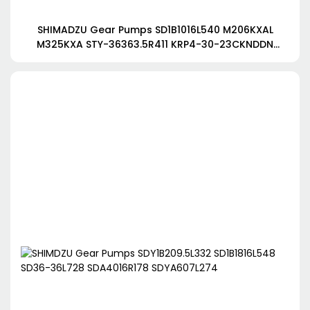
SHIMADZU Gear Pumps SD1B1016L540 M206KXAL
M325KXA STY-36363.5R411 KRP4-30-23CKNDDN
KRP4-25AVQ