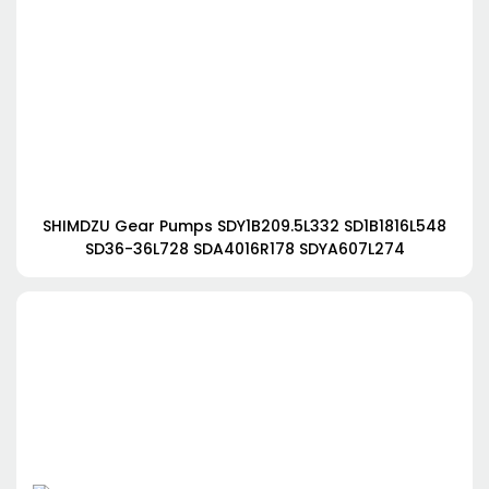
SHIMDZU Gear Pumps SDY1B209.5L332 SD1B1816L548
SD36-36L728 SDA4016R178 SDYA607L274