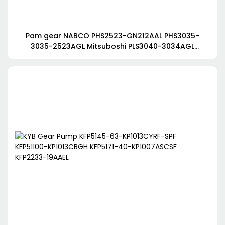
Pam gear NABCO PHS2523-GN212AAL PHS3035-
3035-2523AGL Mitsuboshi PLS3040-3034AGL
PHS4120-3560ECL untuk Kobelco