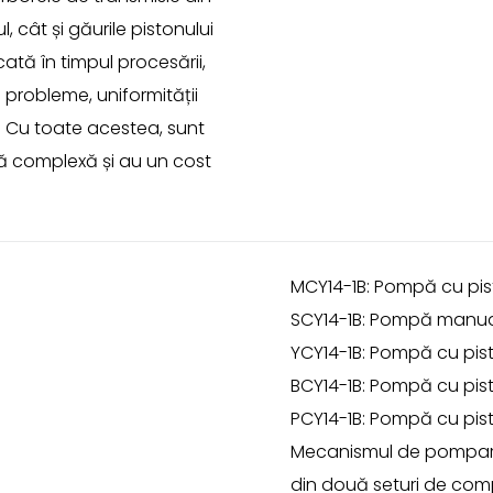
l, cât și găurile pistonului
cată în timpul procesării,
 probleme, uniformității
u. Cu toate acestea, sunt
ură complexă și au un cost
MCY14-1B: Pompă cu pis
SCY14-1B: Pompă manual
YCY14-1B: Pompă cu pist
BCY14-1B: Pompă cu pist
PCY14-1B: Pompă cu pis
Mecanismul de pompare 
din două seturi de comp