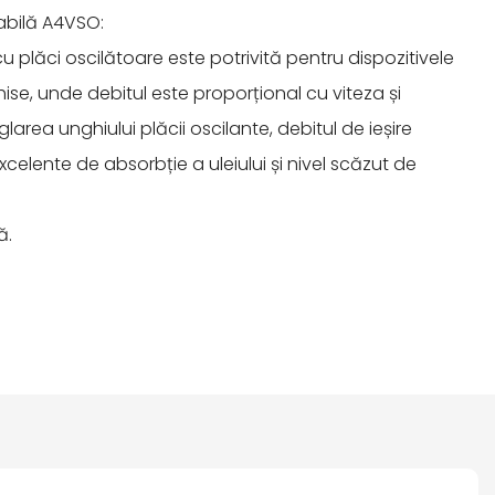
iabilă A4VSO:
plăci oscilătoare este potrivită pentru dispozitivele
hise, unde debitul este proporțional cu viteza și
glarea unghiului plăcii oscilante, debitul de ieșire
xcelente de absorbție a uleiului și nivel scăzut de
ă.