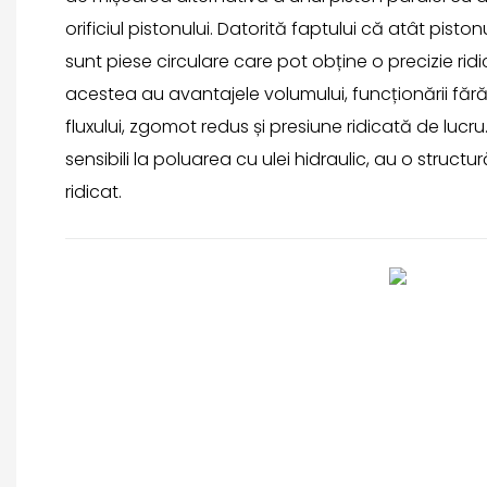
orificiul pistonului. Datorită faptului că atât pistonu
sunt piese circulare care pot obține o precizie ridi
acestea au avantajele volumului, funcționării fără
fluxului, zgomot redus și presiune ridicată de lucr
sensibili la poluarea cu ulei hidraulic, au o struct
ridicat.