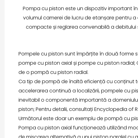
Pompa cu piston este un dispozitiv important în 
volumul camerei de lucru de etanșare pentru a obț
compacte și reglarea convenabilă a debitului și s
Pompele cu piston sunt împărțite în două forme st
pompe cu piston axial și pompe cu piston radial; C
de o pompă cu piston radial.
Ca tip de pompă de înaltă eficiență cu conținut te
accelerarea continuă a localizării, pompele cu pis
inevitabil o componentă importantă a domeniulu
piston; Pentru detalii, consultați Encyclopedia of
Următorul este doar un exemplu de pompă cu pisto
Pompa cu piston axial funcționează utilizând mo
de mișcarea alternativă a unui piston paralel cu a