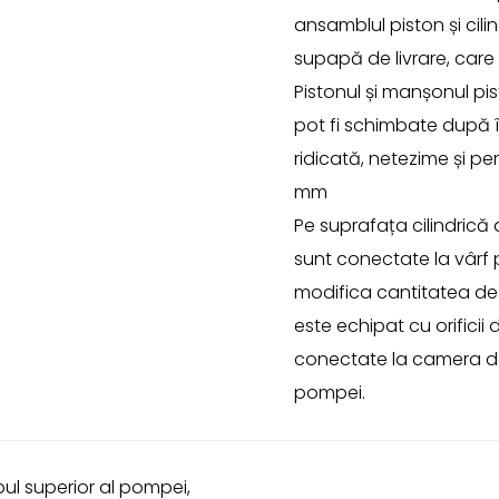
ansamblul piston și cili
supapă de livrare, car
Pistonul și manșonul p
pot fi schimbate după î
ridicată, netezime și p
mm
Pe suprafața cilindrică 
sunt conectate la vârf p
modifica cantitatea de 
este echipat cu orificii
conectate la camera de 
pompei.
ul superior al pompei,