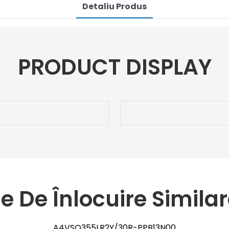
Detaliu Produs
PRODUCT DISPLAY
e De Înlocuire Similar
A4VSO355LR2Y/30R-PPB13N00