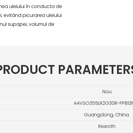
unea uleiului în conducta de
i, evitând picurarea uleiului
aunul supapei, volumul de
PRODUCT PARAMETER
Nou
A4VSO355LR2G30R-PPB13
Guangdong, China.
Rexroth