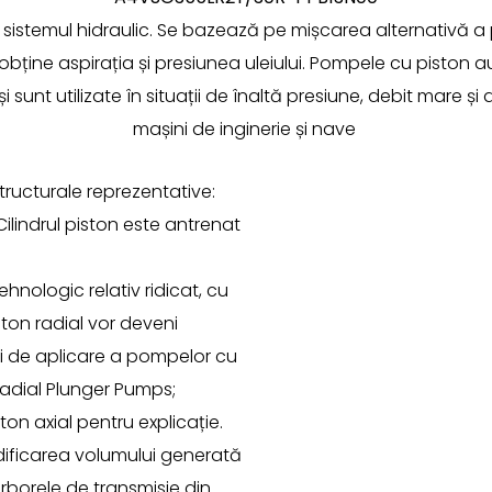
sistemul hidraulic. Se bazează pe mișcarea alternativă a pi
ine aspirația și presiunea uleiului. Pompele cu piston au 
unt utilizate în situații de înaltă presiune, debit mare și d
mașini de inginerie și nave
ructurale reprezentative:
ilindrul piston este antrenat
hnologic relativ ridicat, cu
ton radial vor deveni
i de aplicare a pompelor cu
 Radial Plunger Pumps;
n axial pentru explicație.
dificarea volumului generată
rborele de transmisie din