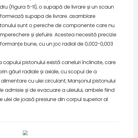
ndru (Figura 5-11), o supapă de livrare și un scaun
e formează supapa de livrare. asamblare
istonului sunt o pereche de componente care nu
mperechere și șlefuire. Acestea necesită precizie
erformanțe bune, cu un joc radial de 0,002-0,003
a capului pistonului există caneluri înclinate, care
rin găuri radiale și axiale, cu scopul de a
alimentare cu ulei circulant; Manșonul pistonului
 de admisie și de evacuare a uleiului, ambele fiind
ulei de joasă presiune din corpul superior al