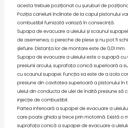
acesta trebuie poziționat cu șuruburi de poziționa
Poziția canelurii înclinate de la capul pistonului va
combustibil furnizată variază în consecință.
Supapa de evacuare a uleiului și scaunul supapei 
de asemenea, o pereche de piese și nu pot fi sc
șlefuire. Distanța lor de montare este de 0,01 mm.
Supapa de evacuare a uleiului este o supapă cu 
presiunii arcului, suprafața conică superioară a s
cu scaunul supapei. Funcția sa este de a izola co
presiune din cavitatea superioară a pistonului în t
uleiul din conducta de ulei de înaltă presiune să
injecție de combustibil.
Partea inferioară a supapei de evacuare a uleiului
care poate ghida și trece prin motorină. Există o 
suprafața conică a supapei de evacuare a uleiulu