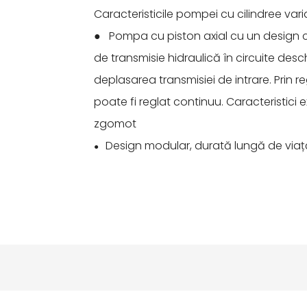
Caracteristicile pompei cu cilindree var
● Pompa cu piston axial cu un design cu 
de transmisie hidraulică în circuite desc
deplasarea transmisiei de intrare. Prin re
poate fi reglat continuu. Caracteristici e
zgomot
Design modular, durată lungă de viaț
●