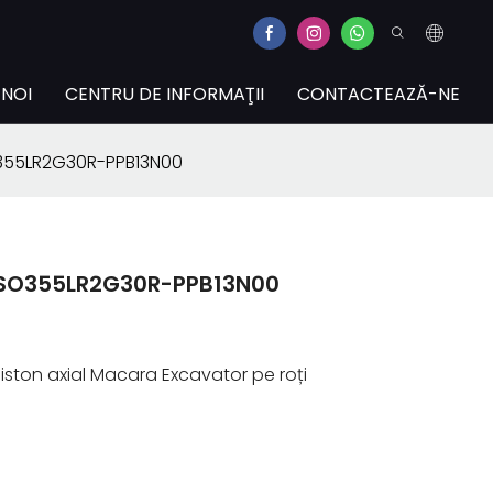
 NOI
CENTRU DE INFORMAŢII
CONTACTEAZĂ-NE
355LR2G30R-PPB13N00
VSO355LR2G30R-PPB13N00
ston axial Macara Excavator pe roți