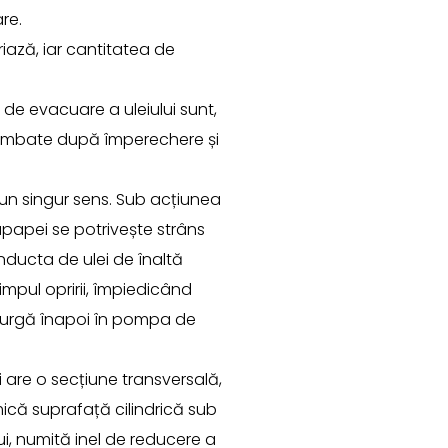
re.
riază, iar cantitatea de
de evacuare a uleiului sunt,
himbate după împerechere și
un singur sens. Sub acțiunea
upapei se potrivește strâns
nducta de ulei de înaltă
impul opririi, împiedicând
 curgă înapoi în pompa de
 are o secțiune transversală,
mică suprafață cilindrică sub
i, numită inel de reducere a