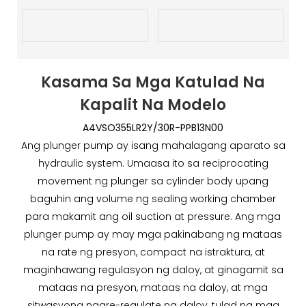
Kasama Sa Mga Katulad Na
Kapalit Na Modelo
A4VSO355LR2Y/30R-PPB13N00
Ang plunger pump ay isang mahalagang aparato sa
hydraulic system. Umaasa ito sa reciprocating
movement ng plunger sa cylinder body upang
baguhin ang volume ng sealing working chamber
para makamit ang oil suction at pressure. Ang mga
plunger pump ay may mga pakinabang ng mataas
na rate ng presyon, compact na istraktura, at
maginhawang regulasyon ng daloy, at ginagamit sa
mataas na presyon, mataas na daloy, at mga
sitwasyong nagre-regulate ng daloy, tulad ng mga