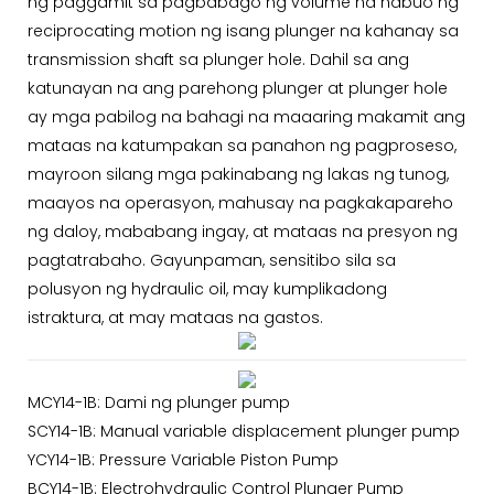
ng paggamit sa pagbabago ng volume na nabuo ng
reciprocating motion ng isang plunger na kahanay sa
transmission shaft sa plunger hole. Dahil sa ang
katunayan na ang parehong plunger at plunger hole
ay mga pabilog na bahagi na maaaring makamit ang
mataas na katumpakan sa panahon ng pagproseso,
mayroon silang mga pakinabang ng lakas ng tunog,
maayos na operasyon, mahusay na pagkakapareho
ng daloy, mababang ingay, at mataas na presyon ng
pagtatrabaho. Gayunpaman, sensitibo sila sa
polusyon ng hydraulic oil, may kumplikadong
istraktura, at may mataas na gastos.
MCY14-1B: Dami ng plunger pump
SCY14-1B: Manual variable displacement plunger pump
YCY14-1B: Pressure Variable Piston Pump
BCY14-1B: Electrohydraulic Control Plunger Pump