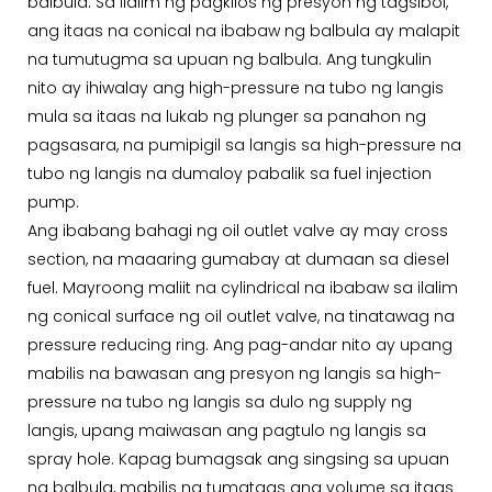
balbula. Sa ilalim ng pagkilos ng presyon ng tagsibol,
ang itaas na conical na ibabaw ng balbula ay malapit
na tumutugma sa upuan ng balbula. Ang tungkulin
nito ay ihiwalay ang high-pressure na tubo ng langis
mula sa itaas na lukab ng plunger sa panahon ng
pagsasara, na pumipigil sa langis sa high-pressure na
tubo ng langis na dumaloy pabalik sa fuel injection
pump.
Ang ibabang bahagi ng oil outlet valve ay may cross
section, na maaaring gumabay at dumaan sa diesel
fuel. Mayroong maliit na cylindrical na ibabaw sa ilalim
ng conical surface ng oil outlet valve, na tinatawag na
pressure reducing ring. Ang pag-andar nito ay upang
mabilis na bawasan ang presyon ng langis sa high-
pressure na tubo ng langis sa dulo ng supply ng
langis, upang maiwasan ang pagtulo ng langis sa
spray hole. Kapag bumagsak ang singsing sa upuan
ng balbula, mabilis na tumataas ang volume sa itaas