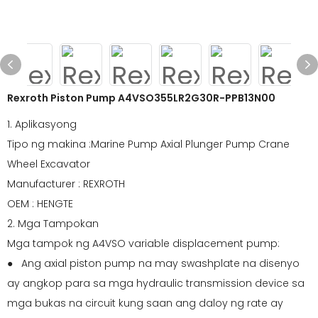
Rexroth Piston Pump A4VSO355LR2G30R-PPB13N00
1. Aplikasyong
Tipo ng makina :Marine Pump Axial Plunger Pump Crane
Wheel Excavator
Manufacturer : REXROTH
OEM : HENGTE
2. Mga Tampokan
Mga tampok ng A4VSO variable displacement pump:
● Ang axial piston pump na may swashplate na disenyo
ay angkop para sa mga hydraulic transmission device sa
mga bukas na circuit kung saan ang daloy ng rate ay