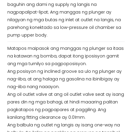
baguhin ang dami ng supply ng langis na
nagpapalipat-lipat; Ang manggas ng plunger ay
nilagyan ng mga butas ng inlet at outlet na langis, na
parehong konektado sa low-pressure oil chamber sa
pump upper body.
Matapos maipasok ang manggas ng plunger sa itaas
na katawan ng bomba, dapat itong iposisyon gamit
ang mga turnilyo sa pagpoposisyon.
Ang posisyon ng inclined groove sa ulo ng plunger ay
nag-iiba, at ang halaga ng gasolina na ibinibigay ay
nag-iiba nang naaayon.
Ang oil outlet valve at ang oil outlet valve seat ay isang
pares din ng mga bahagi, at hindi maaaring palitan
pagkatapos ng pagpapares at paggiling. Ang
kanilang fitting clearance ay 0.01mm.
Ang balbula ng outlet ng langis ay isang one-way na