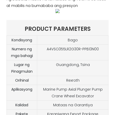
at mabilis na bumababa ang presyon
PRODUCT PARAMETERS
Kondisyong
Bago
Numero ng
A4VSO355LR2G30R-PPB13N00
mga bahagi
Lugar ng
Guangdong, Tsina
Pinagmulan
Orihinal
Rexroth
Aplikasyong
Marine Pump Axial Plunger Pump
Crane Wheel Excavator
Kalidad
Mataas na Garantiya
Pakete
Karaniwang Export Package