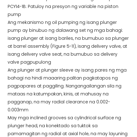
PCY14-1B: Patuloy na presyon ng variable na piston
pump
Ang mekanismo ng oil pumping ng isang plunger
pump ay binubuo ng dalawang set ng mga bahagi:
isang plunger at isang bariles, na bumubuo sa plunger
at barrel assembly (Figure 5-11), isang delivery valve, at
isang delivery valve seat, na bumubuo sa delivery
valve pagpupulong
Ang plunger at plunger sleeve ay isang pares ng mga
bahagi na hindi maaaring palitan pagkatapos ng
pagpapares at paggiling. Nangangailangan sila ng
mataas na katumpakan, kinis, at mahusay na
pagganap, na may radial clearance na 0.002-
0.003mm
May mga inclined grooves sa cylindrical surface ng
plunger head, na konektado sa tuktok sa
pamamagitan ng radial at axial hole, na may layuning