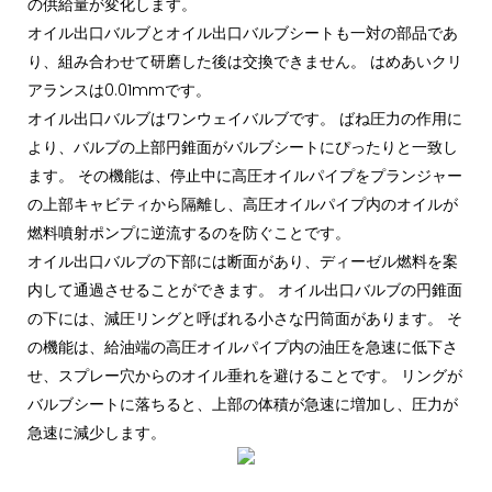
の供給量が変化します。
オイル出口バルブとオイル出口バルブシートも一対の部品であ
り、組み合わせて研磨した後は交換できません。 はめあいクリ
アランスは0.01mmです。
オイル出口バルブはワンウェイバルブです。 ばね圧力の作用に
より、バルブの上部円錐面がバルブシートにぴったりと一致し
ます。 その機能は、停止中に高圧オイルパイプをプランジャー
の上部キャビティから隔離し、高圧オイルパイプ内のオイルが
燃料噴射ポンプに逆流するのを防ぐことです。
オイル出口バルブの下部には断面があり、ディーゼル燃料を案
内して通過させることができます。 オイル出口バルブの円錐面
の下には、減圧リングと呼ばれる小さな円筒面があります。 そ
の機能は、給油端の高圧オイルパイプ内の油圧を急速に低下さ
せ、スプレー穴からのオイル垂れを避けることです。 リングが
バルブシートに落ちると、上部の体積が急速に増加し、圧力が
急速に減少します。