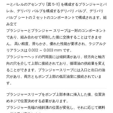
ーとバレルのアセンブリ (図 5-11) を構成するプランジャーとバ
レル、デリバリ バルブを構成するデリバリ バルブ、デリバリ
バルブ シートの 2 セットのコンポーネントで構成されます。組
み立て
プランジャーとプランジャー スリーブは一対のコンポーネント
であり、組み合わせて研削した後に交換することはできませ
ん。 高い精度、滑らかさ、優れた性能が要求され、ラジアルク
リアランスは 0.002 ～ 0.003 mm です。
プランジャーヘッドの円筒面には傾斜溝があり、径方向と軸方
向の穴を介して上部に接続されており、循環油の供給量を変え
ることができます。プランジャースリーブには入口と出口の油
穴があり、両方ともポンプ上部の低圧油室に接続されていま
す。
プランジャースリーブをポンプ上部本体に挿入した後、位置決
めネジで位置決めする必要があります。
プランジャー先端の傾斜溝の位置が変化し、それに応じて燃料