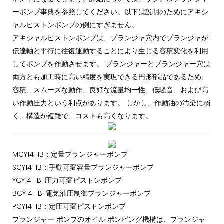
ーポンプ事典を参照してください。以下は説明のためにアキシ
ャルピストンポンプの例にすぎません。
アキシャルピストンポンプは、プランジャ穴内でプランジャが
伝達軸と平行に往復運動することにより生じる容積変化を利用
してポンプを作動させます。 プランジャーとプランジャー穴は
両方とも加工時に高い精度を実現できる円形部品であるため、
容積、スムーズな動作、良好な流量均一性、低騒音、および高
い作動圧力という利点があります。 しかし、作動油の汚染に弱
く、構造が複雑で、コストも高くなります。
MCY14-1B：定量プランジャーポンプ
SCY14-1B：手動可変容量プランジャーポンプ
YCY14-1B: 圧力可変ピストンポンプ
BCY14-1B: 電気油圧制御プランジャーポンプ
PCY14-1B：定圧可変ピストンポンプ
プランジャー ポンプのオイル ポンピング機構は、プランジャ