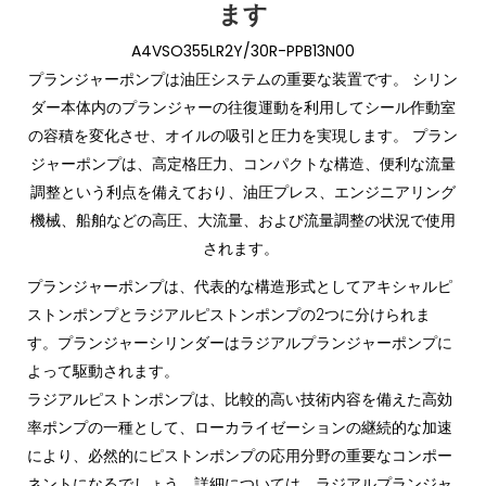
ます
A4VSO355LR2Y/30R-PPB13N00
プランジャーポンプは油圧システムの重要な装置です。 シリン
ダー本体内のプランジャーの往復運動を利用してシール作動室
の容積を変化させ、オイルの吸引と圧力を実現します。 プラン
ジャーポンプは、高定格圧力、コンパクトな構造、便利な流量
調整という利点を備えており、油圧プレス、エンジニアリング
機械、船舶などの高圧、大流量、および流量調整の状況で使用
されます。
プランジャーポンプは、代表的な構造形式としてアキシャルピ
ストンポンプとラジアルピストンポンプの2つに分けられま
す。プランジャーシリンダーはラジアルプランジャーポンプに
よって駆動されます。
ラジアルピストンポンプは、比較的高い技術内容を備えた高効
率ポンプの一種として、ローカライゼーションの継続的な加速
により、必然的にピストンポンプの応用分野の重要なコンポー
ネントになるでしょう。詳細については、ラジアルプランジャ