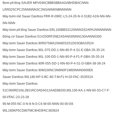
Bơm pít tông SAUER MPV046CBBBSBBAAGABHDBACNNN
LRR025CPC25NNNNN3C2NGA6NKNBNNNNN
Máy bơm mở Sauer Danfoss FRR-R-090C-LS-24-20-N-3-S1B2-A1N-NN-NN-
NN-NNN
Máy bơm pít tông Sauer Danfoss ERL100BBS3120NNN3S2APA1NNNNNNN
Động cơ Sauer Danfoss 51V250RF2NE2A5ANG0NNN130AANN0300
Máy bơm Sauer Danfoss 90R075MA1NN80S3S1D03GBA33524
Máy bơm Sauer Danfoss 90L-075-DD-1-NN-80-P-4-S1-E-GBA-35-35-24
Máy bơm Sauer Danfoss 90L-100-DD-1-NN-80-P-4-F1-F-GBA-35-35-24
Máy bơm Sauer Danfoss 90R-055-DD-1-NN-60-P-4-S1-D-GBA-38-38-24
Máy bơm Sauer Danfoss 90M100NC0N8N0F1W00NNN0000E6
Sauer Danfoss 90L180-KP-5-BC-80-T-M-F1-H-03-FAC-3535524
Máy bơm Sauer Danfoss
51C060RD1NL2B1VAC0ADA012AAE6B200,90L100-KA-1-NN-60-S3-C7-F-
00-FFAC-23-23-28
90-M-055-NC-0-N-8-N-0-C6-W-00-NNN-00-00-E6
90L180KP5CD80TMC8H03FAC383824