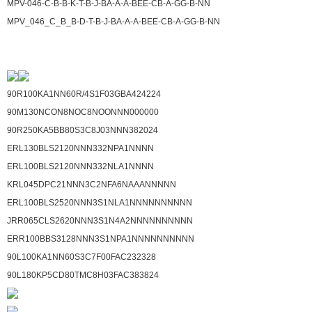
MPV-046-C-B-B-K-T-B-J-BA-A-A-BEE-CB-A-GG-B-NN
MPV_046_C_B_B-D-T-B-J-BA-A-A-BEE-CB-A-GG-B-NN
90R100KA1NN60R/4S1F03GBA424224
90M130NCON8NOC8NOONNN000000
90R250KA5BB80S3C8J03NNN382024
ERL130BLS2120NNN332NPA1NNNN
ERL100BLS2120NNN332NLA1NNNN
KRL045DPC21NNN3C2NFA6NAAANNNNN
ERL100BLS2520NNN3S1NLA1NNNNNNNNNN
JRR065CLS2620NNN3S1N4A2NNNNNNNNNN
ERR100BBS3128NNN3S1NPA1NNNNNNNNNN
90L100KA1NN60S3C7F00FAC232328
90L180KP5CD80TMC8H03FAC383824