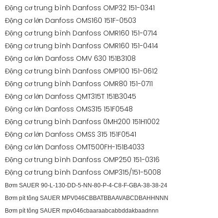
Động cơ trung bình Danfoss OMP32 151-0341
Động cơ lớn Danfoss OMS160 151F-0503
Động cơ trung bình Danfoss OMR160 151-0714
Động cơ trung bình Danfoss OMR160 151-0414
Động cơ lớn Danfoss OMV 630 151B3108
Động cơ trung bình Danfoss OMP100 151-0612
Động cơ trung bình Danfoss OMR80 151-0711
Động cơ lớn Danfoss QMT315T 151B3045
Động cơ lớn Danfoss OMS315 151F0548
Động cơ trung bình Danfoss 0MH200 151H1002
Động cơ lớn Danfoss OMSS 315 151F0541
Động cơ lớn Danfoss OMT500FH-151B4033
Động cơ trung bình Danfoss OMP250 151-0316
Động cơ trung bình Danfoss OMP315/151-5008
Bơm SAUER 90-L-130-DD-5-NN-80-P-4-C8-F-GBA-38-38-24
Bơm pít tông SAUER MPV046CBBATBBAAVABCDBAHHNNN
Bơm pít tông SAUER mpv046cbaaraabcabbddakbaadnnn