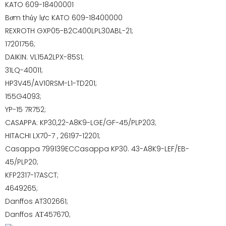
KATO 609-18400001
Bơm thủy lực KATO 609-18400000
REXROTH GXP05-B2C400LPL30ABL-21;
17201756;
DAIKIN: VL15A2LPX-85S1;
31LQ-40011;
HP3V45/AV10RSM-L1-TD201;
155G4093;
YP-15 7R752;
CASAPPA: KP30,22-A8K9-LGE/GF-45/PLP203;
HITACHI LX70-7 , 26197-12201;
Casappa 799139ECCasappa KP30. ­43-A8K9-LEF/EB-
45/PLP20;
KFP2317-17ASCT;
4649265;
Danffos AT302661;
Danffos АТ457670;