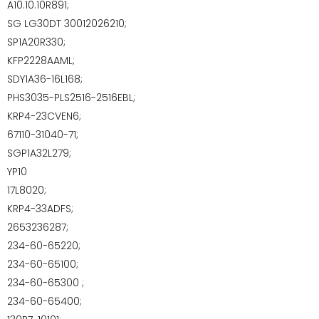
A10.10.10R891;
SG LG30DT 30012026210;
SP1A20R330;
KFP2228AAML;
SDY1A36-16L168;
PHS3035-PLS2516-2516EBL;
KRP4-23CVEN6;
67110-31040-71;
SGP1A32L279;
YP10
17L8020;
KRP4-33ADFS;
2653236287;
234-60-65220;
234-60-65100;
234-60-65300 ;
234-60-65400;