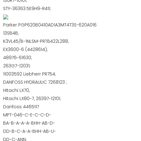
130R7-10101;
STY-36363.5E9H9-R411;
Parker PGP620B0410AD1A3MT4T3S-620A016
13SB4B;
K3VL45/B-1NLSM-PRTB422L288;
EX3600-6 (4428614);
48976-61630;
263G7-12031;
11003592 Liebherr PR754;
DANFOSS HYDRAULIC 7268123 ;
Hitachi LX70,
Hitachi LX80-7, 26397-12101;
Danfoss 4465117
MPT-046-C-E-C-C-D-
BA-B-A-A-A-BHH-AB-D-
DD-B-C-A-A-BHH-AB-U-
DD-C-ANN;