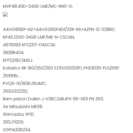
MVP48.40D-04S5-LME/MC-RN0-G;
А4VG180EP-NZ+А4VG125EP4D1/32R-NS+AZPN-12-028RD;
KP40.121S0-34S8-LMF/ME-N-CSCAN;
4676993 KFS2317-17ASCSK;
3838R404;
KFP2219CSMSJ;
Kobelco RK 160/250/350 EZ10V00003F1, PHS3035-PLS2516-
2516EBL ;
PVQ5-1X/193RJ15UMC;
263G212292;
Bơm piston Daikin J-V38C24RJPX-95-X63 PN 250;
Xe Mitsubishi ME08.
Shimadzu YP10;
263J712011;
SGP1A30R234;