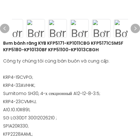
Bơm bánh răng KYB KFP5171-KP1011CBG KFP5171CSMSF
KFP5180-KP10130BF KFP51100-KP1013CBGH
Công ty chúng tôi cũng bán buôn và cung cấp:
KRP4-19CVPG;
KRP4-33AVHHK;
Sumitomo SH30, 4-х секционный A12-12-8-3.5;
KRP4-23CVMHJ;
A10.10.10R891;
SG LG30DT 30012026210 ;
SP1A20R330;
KFP2228AAML;