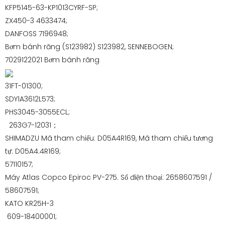
KFP5145-63-KP1013CYRF-SP;
ZX450-3 4633474;
DANFOSS 7196948;
Bơm bánh răng (S123982) S123982, SENNEBOGEN;
7029122021 Bơm bánh răng
31FT-01300;
SDY1A3612L573;
PHS3045-3055ECL;
263G7-12031；
SHIMADZU Mã tham chiếu: D05A4R169, Mã tham chiếu tương
tự: D05A4.4R169;
57110157;
Máy Atlas Copco Epiroc PV-275. Số điện thoại: 2658607591 /
58607591;
KATO KR25H-3
609-18400001;