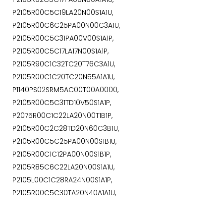
P2105R00C5C19LA20N00S1A1U,
P2105R00C6C25PA00N00C3A1U,
P2105R00C5C31PA00V00S1A1P,
P2105R00C5C17LA17N00S1A1P,
P2105R90C1C32TC20T76C3A1U,
P2105R00C1C20TC20N55A1A1U,
P1140PS02SRM5AC00T00A0000,
P2105R00C5C31TD10V50S1A1P,
P2075R00C1C22LA20N00T1B1P,
P2105R00C2C28TD20N60C3B1U,
P2105R00C5C25PA00N00S1B1U,
P2105R00C1C12PA00N00S1B1P,
P2105R85C6C22LA20N00S1A1U,
P2105L00C1C28RA24N00S1A1P,
P2105R00C5C30TA20N40A1A1U,