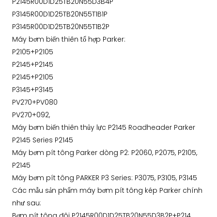
P2145R00D1D25TB20N55D3B4P
P3145R00D1D25TB20N55T1B1P
P3145R00D1D25TB20N55T1B2P
Máy bơm biến thiên tổ hợp Parker:
P2105+P2105
P2145+P2145
P2145+P2105
P3145+P3145
PV270+PV080
PV270+092,
Máy bơm biến thiên thủy lực P2145 Roadheader Parker
P2145 Series P2145
Máy bơm pít tông Parker dòng P2: P2060, P2075, P2105,
P2145
Máy bơm pít tông PARKER P3 Series: P3075, P3105, P3145
Các mẫu sản phẩm máy bơm pít tông kép Parker chính
như sau:
Bơm pít tông đôi P2145R00D1D25TB20N55D3B2P+P214