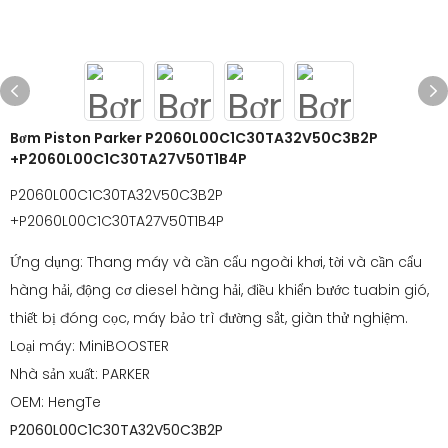
Bơm Piston Parker P2060L00C1C30TA32V50C3B2P
+P2060L00C1C30TA27V50T1B4P
P2060L00C1C30TA32V50C3B2P
+P2060L00C1C30TA27V50T1B4P
Ứng dụng: Thang máy và cần cẩu ngoài khơi, tời và cần cẩu
hàng hải, động cơ diesel hàng hải, điều khiển bước tuabin gió,
thiết bị đóng cọc, máy bảo trì đường sắt, giàn thử nghiệm.
Loại máy: MiniBOOSTER
Nhà sản xuất: PARKER
OEM: HengTe
P2060L00C1C30TA32V50C3B2P