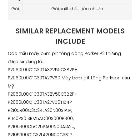
Gói
Gói xuất khẩu tiêu chuẩn
SIMILAR REPLACEMENT MODELS
INCLUDE
Các mẫu máy bơm pít tông dòng Parker P2 thường
được sử dụng là:
P2060L00C1C30TA32V50C3B2P+
P2060L00C1C30TA27V50 Máy bơm pít tông Parkson của
Mỹ
P2060L00C1C30TA32V50C3B2P+
P2060L00C1C30TA27V50T1B4P
P2105R00C3C24LA20N00S1A1P,
P1140PS01SRM5AC00S000PB00,
P2105R00C5C25PA00N00A1A2U,
P2105R00C1C32LA20N00C3B1P,