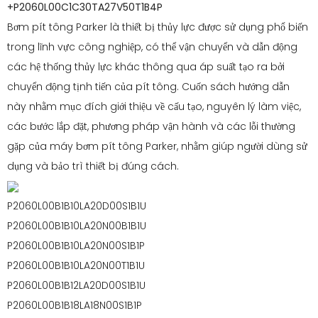
+P2060L00C1C30TA27V50T1B4P
Bơm pít tông Parker là thiết bị thủy lực được sử dụng phổ biến
trong lĩnh vực công nghiệp, có thể vận chuyển và dẫn động
các hệ thống thủy lực khác thông qua áp suất tạo ra bởi
chuyển động tịnh tiến của pít tông. Cuốn sách hướng dẫn
này nhằm mục đích giới thiệu về cấu tạo, nguyên lý làm việc,
các bước lắp đặt, phương pháp vận hành và các lỗi thường
gặp của máy bơm pít tông Parker, nhằm giúp người dùng sử
dụng và bảo trì thiết bị đúng cách.
P2060L00B1B10LA20D00S1B1U
P2060L00B1B10LA20N00B1B1U
P2060L00B1B10LA20N00S1B1P
P2060L00B1B10LA20N00T1B1U
P2060L00B1B12LA20D00S1B1U
P2060L00B1B18LA18N00S1B1P