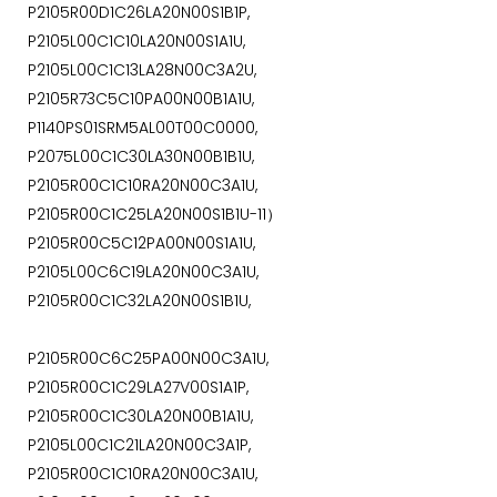
P2105R00D1C26LA20N00S1B1P,
P2105L00C1C10LA20N00S1A1U,
P2105L00C1C13LA28N00C3A2U,
P2105R73C5C10PA00N00B1A1U,
P1140PS01SRM5AL00T00C0000,
P2075L00C1C30LA30N00B1B1U,
P2105R00C1C10RA20N00C3A1U,
P2105R00C1C25LA20N00S1B1U-11）
P2105R00C5C12PA00N00S1A1U,
P2105L00C6C19LA20N00C3A1U,
P2105R00C1C32LA20N00S1B1U,
P2105R00C6C25PA00N00C3A1U,
P2105R00C1C29LA27V00S1A1P,
P2105R00C1C30LA20N00B1A1U,
P2105L00C1C21LA20N00C3A1P,
P2105R00C1C10RA20N00C3A1U,