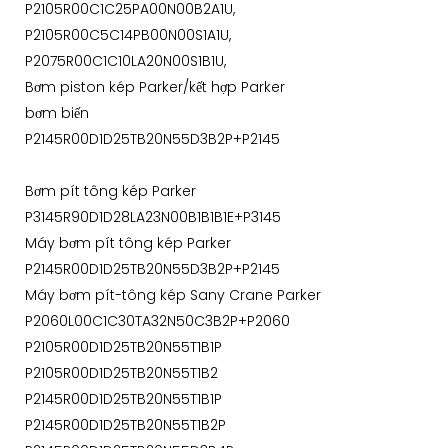
P2105R00C1C25PA00N00B2A1U,
P2105R00C5C14PB00N00S1A1U,
P2075R00C1C10LA20N00S1B1U,
Bơm piston kép Parker/kết hợp Parker
bơm biến
P2145R00D1D25TB20N55D3B2P+P2145
Bơm pít tông kép Parker
P3145R90D1D28LA23N00B1B1B1E+P3145
Máy bơm pít tông kép Parker
P2145R00D1D25TB20N55D3B2P+P2145
Máy bơm pít-tông kép Sany Crane Parker
P2060L00C1C30TA32N50C3B2P+P2060
P2105R00D1D25TB20N55T1B1P
P2105R00D1D25TB20N55T1B2
P2145R00D1D25TB20N55T1B1P
P2145R00D1D25TB20N55T1B2P