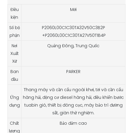
Điều
Mới
kiện
Số bộ
P2060L00C1C30TA32V50C3B2P
phận
+P2060L00C1C30TA27V50T1B4P
Nơi
Quảng Đông, Trung Quốc
Xuất
Xứ
Ban
PARKER
đầu
Thang máy và cần cẩu ngoài khơi, tời và cần cẩu
Ứng
hàng hải, động cơ diesel hàng hải, điều khiển bước
dụng
tuabin gió, thiết bị đóng cọc, máy bảo trì đường
sắt, giàn thử nghiệm.
Chất
Bảo đảm cao
lượng