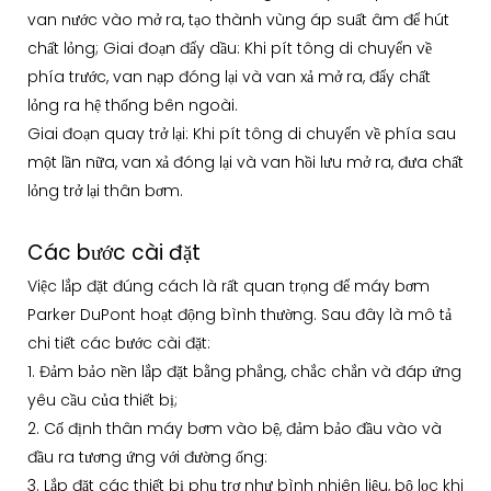
van nước vào mở ra, tạo thành vùng áp suất âm để hút
chất lỏng; Giai đoạn đẩy dầu: Khi pít tông di chuyển về
phía trước, van nạp đóng lại và van xả mở ra, đẩy chất
lỏng ra hệ thống bên ngoài.
Giai đoạn quay trở lại: Khi pít tông di chuyển về phía sau
một lần nữa, van xả đóng lại và van hồi lưu mở ra, đưa chất
lỏng trở lại thân bơm.
Các bước cài đặt
Việc lắp đặt đúng cách là rất quan trọng để máy bơm
Parker DuPont hoạt động bình thường. Sau đây là mô tả
chi tiết các bước cài đặt:
1. Đảm bảo nền lắp đặt bằng phẳng, chắc chắn và đáp ứng
yêu cầu của thiết bị;
2. Cố định thân máy bơm vào bệ, đảm bảo đầu vào và
đầu ra tương ứng với đường ống:
3. Lắp đặt các thiết bị phụ trợ như bình nhiên liệu, bộ lọc khi