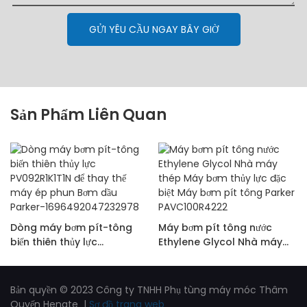
GỬI YÊU CẦU NGAY BÂY GIỜ
Sản Phẩm Liên Quan
Dòng máy bơm pít-tông
Máy bơm pít tông nước
biến thiên thủy lực
Ethylene Glycol Nhà máy
PV092R1K1T1N để thay thế
thép Máy bơm thủy lực đặc
máy ép phun Bơm dầu
biệt Máy bơm pít tông
Parker-1696492047232978
Parker PAVC100R4222
Bản quyền © 2023 Công ty TNHH Phụ tùng máy móc Thâm
Quyến Hengte |
Sơ đồ trang web