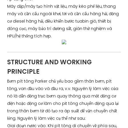
Máy dập/máy tạo hình vật liệu, máy kéo phế liệu, thang
máy và cần cẩu ngoài khơi, tời và cần cẩu hàng hải, động
cơ diesel hàng hải, điều khiển bước tuabin gió, thiết bị
đóng cọc, máy bảo trì đường sắt, giàn thử nghiệm và
HPU/hệ thống tích hợp.
STRUCTURE AND WORKING
PRINCIPLE
Bơm pít tông Parker chủ yếu bao gồm thân bơm, pít
tông, van đầu vào và đầu ra, v.v. Nguyên lý làm việc của
nó là dẫn động trục bơm quay thông qua một động cơ
điện hoặc động cơ làm cho pit tông chuyển động qua lại
trong thân bơm từ đó tạo ra áp suất để vận chuyển chất
lỏng. Nguyên lý làm việc cụ thể như sau:
Giai đoạn nước vào: Khi pít tông di chuyển về phía sau,