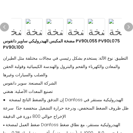
مضخة المكبس الهيدروليكي ساوير دانفوس PV90L055 PV90L075
PV90L100
التطبيق: نوع الآلة: يستخدم بشكل رئيسي في مجالات مختلفة مثل الطيران
والمعادن والكهرباء والفحم والبترول والهندسة الكيميائية وقولبة الحقن
والصلب والسيارات وغيرها
الشركة المصنعة: سوير دانفوس
تصنيع المعدات الأصلية: هنغتي
● إن التدفق والضغط الناتج لمضخة Danfoss الهيدروليكية مستقر في
ظل ظروف الضغط المنخفض، ودرجة حرارة التشغيل منخفضة جدًا سرعة
الإخراج حوالي 800 دورة في الدقيقة
ضغط العمل لمضخة Danfoss الهيدروليكية مستقر، مع نطاق ضغط
●