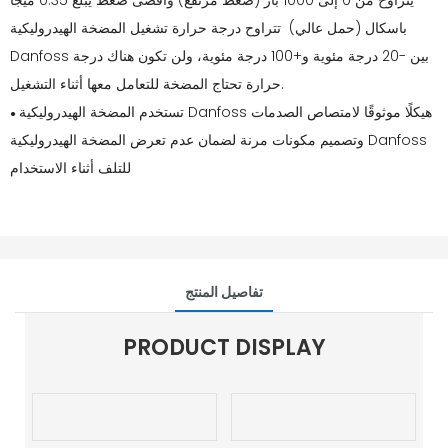
يتراوح من 0 إلى 1000 بار (ضغط مرتفع) وأقصى ضغط يبلغ 0.35 ميجا
باسكال (حمل عالي) تتراوح درجة حرارة تشغيل المضخة الهيدروليكية
Danfoss بين -20 درجة مئوية و+100 درجة مئوية، ولن تكون هناك درجة
حرارة تحتاج المضخة للتعامل معها أثناء التشغيل.
تستخدم المضخة الهيدروليكية Danfoss هيكلًا موثوقًا لامتصاص الصدمات
●
وتصميم مكونات مرنة لضمان عدم تعرض المضخة الهيدروليكية Danfoss
للتلف أثناء الاستخدام
تفاصيل المنتج
PRODUCT DISPLAY