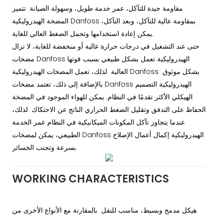
مقاومة جيدة للتآكل، عمر خدمة طويل، وسهولة الصيانة تتميز
المضخة الهيدروليكية Danfoss بمقاومة عالية للتآكل، وبعد التآكل،
يمكن إعادة استخدامها وتحمل الضغط العالي للغاية.
حتى عند التشغيل في درجات حرارة عالية أو منخفضة للغاية، لا تزال
مضخات Danfoss الهيدروليكية تعمل بشكل طبيعي بسبب قوتها
العالية لذلك، تعمل المضخات الهيدروليكية Danfoss بشكل موثوق
بالإضافة إلى ذلك، تعتمد مضخات Danfoss الهيدروليكية التصميم
الهيكلي الأكثر تقدمًا في النظام: يمكن للهواء الموجود في المضخة
الحفاظ على التدفق وتقليل الضغط الحراري الناتج عن الاحتكاك لذلك،
عندما يتجاوز تآكل المكونات الميكانيكية في النظام عمر الخدمة
الطبيعي، يمكن لمضخات Danfoss الهيدروليكية إكمال أعمال الإصلاح
بسرعة وتجنب الخسائر.
WORKING CHARACTERISTICS
هيكل مدمج وبسيط، مناسب للنقل بالمقارنة مع الأنواع الأخرى من