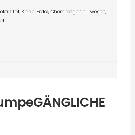
ktrizität, Kohle, Erdöl, Chemieingenieurwesen,
et
npumpeGÄNGLICHE