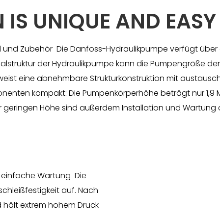
 IS UNIQUE AND EASY
l und Zubehör Die Danfoss-Hydraulikpumpe verfügt über e
nalstruktur der Hydraulikpumpe kann die Pumpengröße den
ist eine abnehmbare Strukturkonstruktion mit austausc
nten kompakt: Die Pumpenkörperhöhe beträgt nur 1,9 M
r geringen Höhe sind außerdem Installation und Wartung
d einfache Wartung Die
hleißfestigkeit auf. Nach
 hält extrem hohem Druck