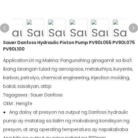
Sauer Danfoss Hydraulic Piston Pump PV90L055 PV90L075
PV90L100
Application:Uri ng Makina: Pangunahing ginagamit sa iba't
ibang larangan tulad ng aerospace, metalurhiya, kuryente,
karbon, petrolyo, chemical engineering, injection molding,
bakal, sasakyan, atbp
Tagagawa : Sauer Danfoss
OEM : HengTe
● Ang daloy at presyon na output ng Danfoss hydraulic
pump ay matatag sa ilalim ng mababang kondisyon ng
presyon, at ang operating temperatura ay napakababa