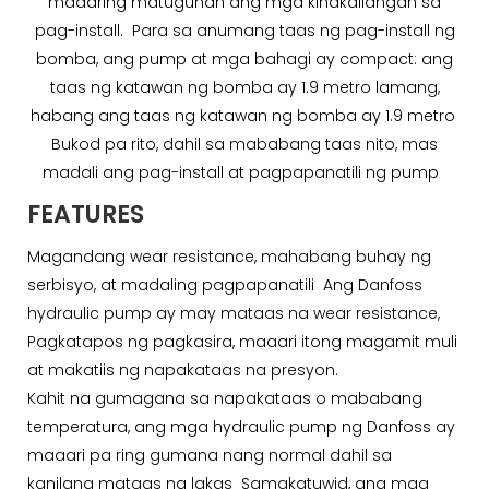
maaaring matugunan ang mga kinakailangan sa
pag-install. Para sa anumang taas ng pag-install ng
bomba, ang pump at mga bahagi ay compact: ang
taas ng katawan ng bomba ay 1.9 metro lamang,
habang ang taas ng katawan ng bomba ay 1.9 metro
Bukod pa rito, dahil sa mababang taas nito, mas
madali ang pag-install at pagpapanatili ng pump
FEATURES
Magandang wear resistance, mahabang buhay ng
serbisyo, at madaling pagpapanatili Ang Danfoss
hydraulic pump ay may mataas na wear resistance,
Pagkatapos ng pagkasira, maaari itong magamit muli
at makatiis ng napakataas na presyon.
Kahit na gumagana sa napakataas o mababang
temperatura, ang mga hydraulic pump ng Danfoss ay
maaari pa ring gumana nang normal dahil sa
kanilang mataas na lakas Samakatuwid, ang mga