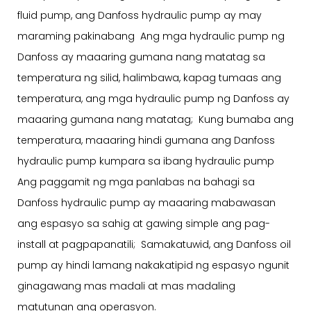
fluid pump, ang Danfoss hydraulic pump ay may
maraming pakinabang Ang mga hydraulic pump ng
Danfoss ay maaaring gumana nang matatag sa
temperatura ng silid, halimbawa, kapag tumaas ang
temperatura, ang mga hydraulic pump ng Danfoss ay
maaaring gumana nang matatag; Kung bumaba ang
temperatura, maaaring hindi gumana ang Danfoss
hydraulic pump kumpara sa ibang hydraulic pump
Ang paggamit ng mga panlabas na bahagi sa
Danfoss hydraulic pump ay maaaring mabawasan
ang espasyo sa sahig at gawing simple ang pag-
install at pagpapanatili; Samakatuwid, ang Danfoss oil
pump ay hindi lamang nakakatipid ng espasyo ngunit
ginagawang mas madali at mas madaling
matutunan ang operasyon.