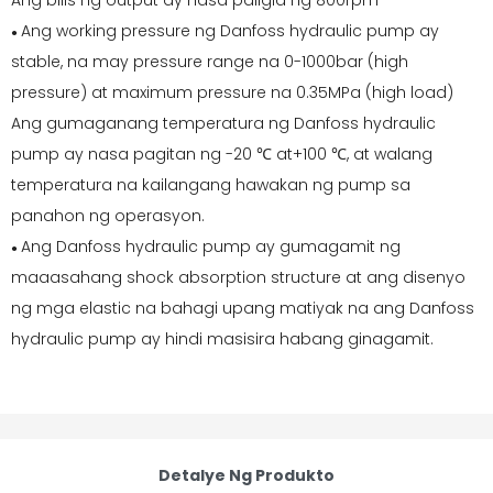
Ang bilis ng output ay nasa paligid ng 800rpm
Ang working pressure ng Danfoss hydraulic pump ay
●
stable, na may pressure range na 0-1000bar (high
pressure) at maximum pressure na 0.35MPa (high load)
Ang gumaganang temperatura ng Danfoss hydraulic
pump ay nasa pagitan ng -20 ℃ at+100 ℃, at walang
temperatura na kailangang hawakan ng pump sa
panahon ng operasyon.
Ang Danfoss hydraulic pump ay gumagamit ng
●
maaasahang shock absorption structure at ang disenyo
ng mga elastic na bahagi upang matiyak na ang Danfoss
hydraulic pump ay hindi masisira habang ginagamit.
Detalye Ng Produkto