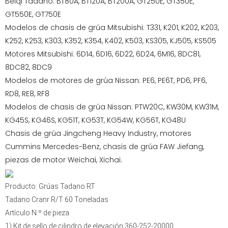
Beiqi Tadano: BT80A, BT120A, BT200A, GT250E, GT350E,
GT550E, GT750E
Modelos de chasis de grúa Mitsubishi: T331, K201, K202, K203,
K252, K253, K303, K352, K354, K402, K503, KS305, KJ505, KS505
Motores Mitsubishi: 6D14, 6D16, 6D22, 6D24, 6M16, 8DC81,
8DC82, 8DC9
Modelos de motores de grúa Nissan: PE6, PE6T, PD6, PF6,
RD8, RE8, RF8
Modelos de chasis de grúa Nissan: PTW20C, KW30M, KW31M,
KG45S, KG46S, KG51T, KG53T, KG54W, KG56T, KG48U
Chasis de grúa Jingcheng Heavy Industry, motores
Cummins Mercedes-Benz, chasis de grúa FAW Jiefang,
piezas de motor Weichai, Xichai.
Producto: Grúas Tadano RT
Tadano Cranr R/T 60 Toneladas
Artículo N.º de pieza
1) Kit de sello de cilindro de elevación 360-252-20000