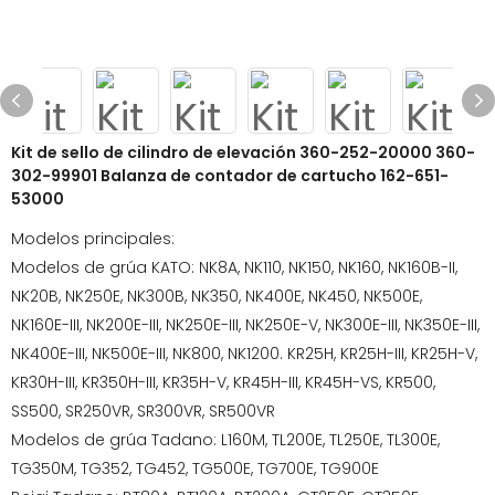
Kit de sello de cilindro de elevación 360-252-20000 360-
302-99901 Balanza de contador de cartucho 162-651-
53000
Modelos principales:
Modelos de grúa KATO: NK8A, NK110, NK150, NK160, NK160B-II,
NK20B, NK250E, NK300B, NK350, NK400E, NK450, NK500E,
NK160E-III, NK200E-III, NK250E-III, NK250E-V, NK300E-III, NK350E-III,
NK400E-III, NK500E-III, NK800, NK1200. KR25H, KR25H-III, KR25H-V,
KR30H-III, KR350H-III, KR35H-V, KR45H-III, KR45H-VS, KR500,
SS500, SR250VR, SR300VR, SR500VR
Modelos de grúa Tadano: L160M, TL200E, TL250E, TL300E,
TG350M, TG352, TG452, TG500E, TG700E, TG900E