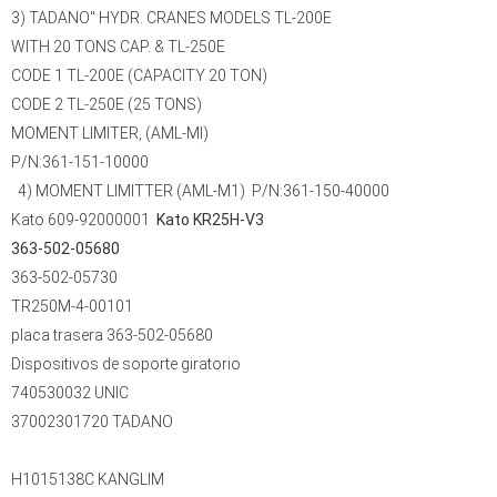
3) TADANO" HYDR. CRANES MODELS TL-200E
WITH 20 TONS CAP. & TL-250E
CODE 1 TL-200E (CAPACITY 20 TON)
CODE 2 TL-250E (25 TONS)
MOMENT LIMITER, (AML-MI)
P/N:361-151-10000
4) MOMENT LIMITTER (AML-M1)
P/N:361-150-40000
Kato 609-92000001
Kato KR25H-V3
363-502-05680
363-502-05730
TR250M-4-00101
placa trasera 363-502-05680
Dispositivos de soporte giratorio
740530032 UNIC
37002301720 TADANO
H1015138C KANGLIM